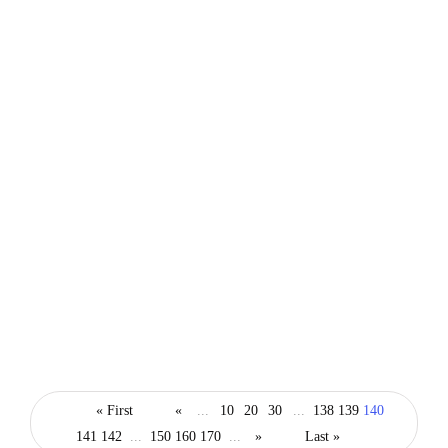
opini
Pancasila untuk Pendidikan Karakter
Bangsa
« First
«
...
10
20
30
...
138
139
140
141
142
...
150
160
170
...
»
Last »
By
Fathan Faris Saputro
12/05/2023