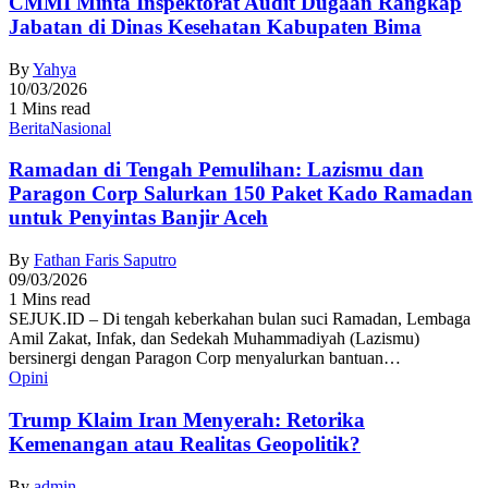
CMMI Minta Inspektorat Audit Dugaan Rangkap
Jabatan di Dinas Kesehatan Kabupaten Bima
By
Yahya
10/03/2026
1 Mins read
Berita
Nasional
Ramadan di Tengah Pemulihan: Lazismu dan
Paragon Corp Salurkan 150 Paket Kado Ramadan
untuk Penyintas Banjir Aceh
By
Fathan Faris Saputro
09/03/2026
1 Mins read
SEJUK.ID – Di tengah keberkahan bulan suci Ramadan, Lembaga
Amil Zakat, Infak, dan Sedekah Muhammadiyah (Lazismu)
bersinergi dengan Paragon Corp menyalurkan bantuan…
Opini
Trump Klaim Iran Menyerah: Retorika
Kemenangan atau Realitas Geopolitik?
By
admin