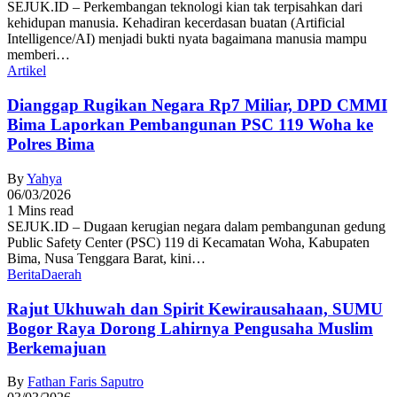
SEJUK.ID – Perkembangan teknologi kian tak terpisahkan dari
kehidupan manusia. Kehadiran kecerdasan buatan (Artificial
Intelligence/AI) menjadi bukti nyata bagaimana manusia mampu
memberi…
Artikel
Dianggap Rugikan Negara Rp7 Miliar, DPD CMMI
Bima Laporkan Pembangunan PSC 119 Woha ke
Polres Bima
By
Yahya
06/03/2026
1 Mins read
SEJUK.ID – Dugaan kerugian negara dalam pembangunan gedung
Public Safety Center (PSC) 119 di Kecamatan Woha, Kabupaten
Bima, Nusa Tenggara Barat, kini…
Berita
Daerah
Rajut Ukhuwah dan Spirit Kewirausahaan, SUMU
Bogor Raya Dorong Lahirnya Pengusaha Muslim
Berkemajuan
By
Fathan Faris Saputro