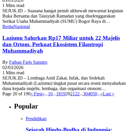
03/03/2026
1 Mins read
SEJUK.ID – Suasana hangat penuh ukhuwah mewarnai kegiatan
Buka Bersama dan Tausyiah Ramadan yang diselenggarakan
Serikat Usaha Muhammadiyah (SUMU) Bogor Raya di…
Berita
Nasional
Lazismu Salurkan Rp17 Miliar untuk 22 Majelis
dan Ortom, Perkuat Ekosistem Filantropi
Muhammadiyah
By
Fathan Faris Saputro
02/03/2026
1 Mins read
SEJUK.ID – Lembaga Amil Zakat, Infak, dan Sedekah
Muhammadiyah (Lazismu) tingkat pusat secara resmi menyalurkan
dana kepada majelis, lembaga, dan organisasi otonom…
Page 20 of 190
« First
«
...
10
...
18
19
20
21
22
...
30
40
50
...
»
Last »
Popular
Pendidikan
Sejarah Hindu-Budha di Indonesia: