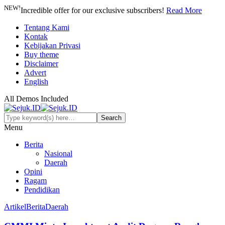
NEW!
Incredible offer for our exclusive subscribers!
Read More
Tentang Kami
Kontak
Kebijakan Privasi
Buy theme
Disclaimer
Advert
English
All Demos Included
Menu
Berita
Nasional
Daerah
Opini
Ragam
Pendidikan
Artikel
Berita
Daerah