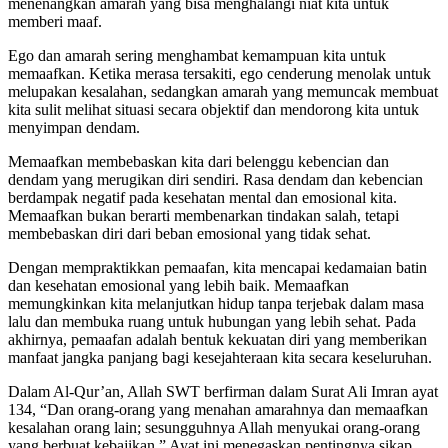
menenangkan amarah yang bisa menghalangi niat kita untuk
memberi maaf.
Ego dan amarah sering menghambat kemampuan kita untuk
memaafkan. Ketika merasa tersakiti, ego cenderung menolak untuk
melupakan kesalahan, sedangkan amarah yang memuncak membuat
kita sulit melihat situasi secara objektif dan mendorong kita untuk
menyimpan dendam.
Memaafkan membebaskan kita dari belenggu kebencian dan
dendam yang merugikan diri sendiri. Rasa dendam dan kebencian
berdampak negatif pada kesehatan mental dan emosional kita.
Memaafkan bukan berarti membenarkan tindakan salah, tetapi
membebaskan diri dari beban emosional yang tidak sehat.
Dengan mempraktikkan pemaafan, kita mencapai kedamaian batin
dan kesehatan emosional yang lebih baik. Memaafkan
memungkinkan kita melanjutkan hidup tanpa terjebak dalam masa
lalu dan membuka ruang untuk hubungan yang lebih sehat. Pada
akhirnya, pemaafan adalah bentuk kekuatan diri yang memberikan
manfaat jangka panjang bagi kesejahteraan kita secara keseluruhan.
Dalam Al-Qur’an, Allah SWT berfirman dalam Surat Ali Imran ayat
134, “Dan orang-orang yang menahan amarahnya dan memaafkan
kesalahan orang lain; sesungguhnya Allah menyukai orang-orang
yang berbuat kebajikan.” Ayat ini menegaskan pentingnya sikap