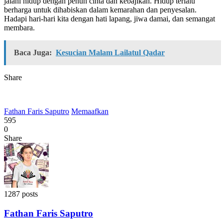
jalani hidup dengan penuh cinta dan kebajikan. Hidup terlalu
berharga untuk dihabiskan dalam kemarahan dan penyesalan.
Hadapi hari-hari kita dengan hati lapang, jiwa damai, dan semangat
membara.
Baca Juga:
Kesucian Malam Lailatul Qadar
Share
Fathan Faris Saputro
Memaafkan
595
0
Share
1287 posts
Fathan Faris Saputro