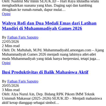
Oleh: Nashrul Mu’minin SEJUK.ID – Hari Raya Iduladha selalu
menghadirkan suasana yang khas. Daging sapi dan kambing
dibagikan ke rumah-rumah, dapur mulai…
Opini
Wahyu Rofi dan Dua Medali Emas dari Latihan
Mandiri di Muhammadiyah Games 2026
By
Fathan Faris Saputro
22/05/2026
2 Mins read
Oleh: Dr. Maftuhah, M.Pd. MuhammadiyahLamongan.com – Ajang
Muhammadiyah Games 2026 menjadi ruang lahirnya atlet-atlet
muda Muhammadiyah yang tidak hanya berprestasi, tetapi juga…
Opini
Ilusi Produktivitas di Balik Mahasiswa Aktif
By
Fathan Faris Saputro
20/05/2026
3 Mins read
Oleh: Alya Nurul Ain, Dep. Bidang RPK Pikom IMM Teknik
Unismuh Makassar (2025–2026) SEJUK.ID – Menjadi mahasiswa
aktif kerap dianggap sebagai simbol…