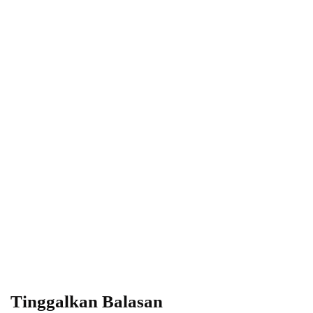
By
Fathan Faris Saputro
16/05/2026
Power your team
with InHype
Add some text to explain benefits of
subscripton on your services.
Tinggalkan Balasan