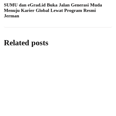
SUMU dan eGrad.id Buka Jalan Generasi Muda
Menuju Karier Global Lewat Program Resmi
Jerman
Related posts
opini
Sumsum Tulang Kurban, Nikmat yang
Kerap Terlupakan
By
Fathan Faris Saputro
28/05/2026