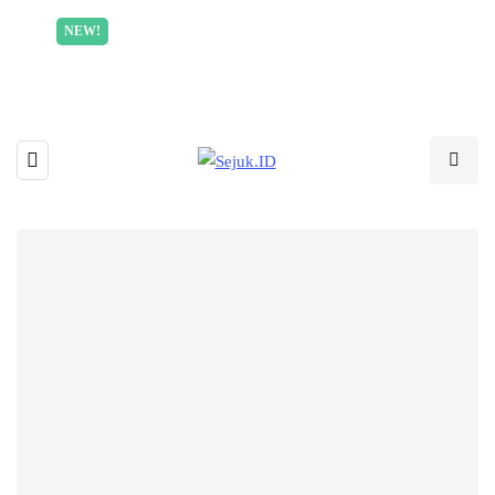
Incredible offer for our exclusive subscribers!
NEW!
Read More