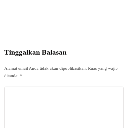
Power your team
with InHype
Add some text to explain benefits of
subscripton on your services.
Tinggalkan Balasan
Alamat email Anda tidak akan dipublikasikan.
Ruas yang wajib
ditandai
*