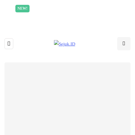
Incredible offer for our exclusive subscribers!
NEW!
Read More