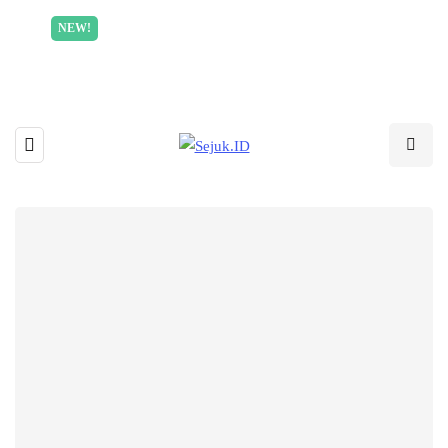
Incredible offer for our exclusive subscribers!
NEW!
Read More