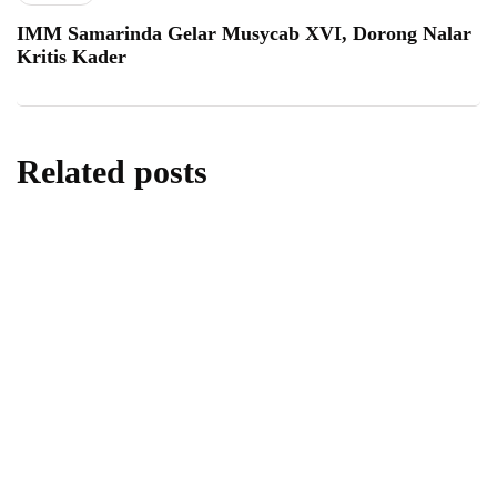
IMM Samarinda Gelar Musycab XVI, Dorong Nalar
Kritis Kader
Related posts
berita
daerah
Mahasiswa UNY Raih Anugerah Kesenian
Berdampak di Pilmapres Nasional 2026
By
Fathan Faris Saputro
09/08/2026