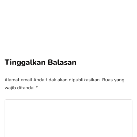
Add some text to explain benefits of
subscripton on your services.
Tinggalkan Balasan
Alamat email Anda tidak akan dipublikasikan.
Ruas yang
wajib ditandai
*