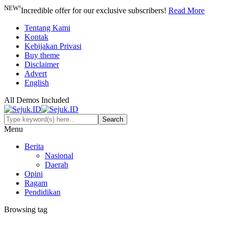
NEW!
Incredible offer for our exclusive subscribers!
Read More
Tentang Kami
Kontak
Kebijakan Privasi
Buy theme
Disclaimer
Advert
English
All Demos Included
Menu
Berita
Nasional
Daerah
Opini
Ragam
Pendidikan
Browsing tag