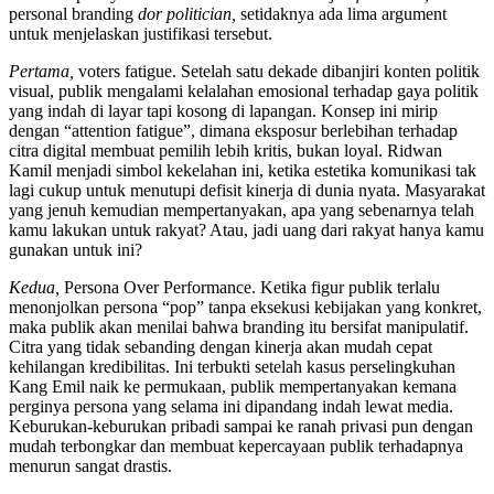
personal branding
dor politician,
setidaknya ada lima argument
untuk menjelaskan justifikasi tersebut.
Pertama,
voters fatigue. Setelah satu dekade dibanjiri konten politik
visual, publik mengalami kelalahan emosional terhadap gaya politik
yang indah di layar tapi kosong di lapangan. Konsep ini mirip
dengan “attention fatigue”, dimana eksposur berlebihan terhadap
citra digital membuat pemilih lebih kritis, bukan loyal. Ridwan
Kamil menjadi simbol kekelahan ini, ketika estetika komunikasi tak
lagi cukup untuk menutupi defisit kinerja di dunia nyata. Masyarakat
yang jenuh kemudian mempertanyakan, apa yang sebenarnya telah
kamu lakukan untuk rakyat? Atau, jadi uang dari rakyat hanya kamu
gunakan untuk ini?
Kedua,
Persona Over Performance. Ketika figur publik terlalu
menonjolkan persona “pop” tanpa eksekusi kebijakan yang konkret,
maka publik akan menilai bahwa branding itu bersifat manipulatif.
Citra yang tidak sebanding dengan kinerja akan mudah cepat
kehilangan kredibilitas. Ini terbukti setelah kasus perselingkuhan
Kang Emil naik ke permukaan, publik mempertanyakan kemana
perginya persona yang selama ini dipandang indah lewat media.
Keburukan-keburukan pribadi sampai ke ranah privasi pun dengan
mudah terbongkar dan membuat kepercayaan publik terhadapnya
menurun sangat drastis.