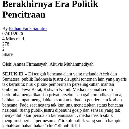
Berakhirnya Era Politik
Pencitraan
By
Fathan Faris Saputro
07/01/2026
4 Mins read
278
2
Share
Oleh: Annas Firmansyah, Aktivis Muhammadiyah
SEJUK.ID –
Di tengah bencana alam yang melanda Aceh dan
Sumatera, publik Indonesia justru disuguhi tontonan lain yang nyaris
tak bermutu: hiruk-pikuk pemberitaan perselingkuhan mantan
Gubernur Jawa Barat, Ridwan Kamil. Media nasional seolah
berlomba menjadikan isu privat tersebut sebagai komoditas utama,
bahkan sempat mengalahkan sorotan terhadap penderitaan korban
bencana. Pada saat negara tak kunjung menetapkan status bencana
nasional, ruang publik justru dipenuhi gosip dan sensasi yang tak
menyentuh akar persoalan kemanusiaan. , media masih sibuk
mengurusi berita “permesuman” tokoh politik yang sudah hampir
kehabisan bahan bakar “citra” di publik ini.