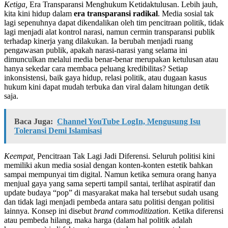
Ketiga,
Era Transparansi Menghukum Ketidaktulusan. Lebih jauh,
kita kini hidup dalam
era transparansi radikal
. Media sosial tak
lagi sepenuhnya dapat dikendalikan oleh tim pencitraan politik, tidak
lagi menjadi alat kontrol narasi, namun cermin transparansi publik
terhadap kinerja yang dilakukan. Ia berubah menjadi ruang
pengawasan publik, apakah narasi-narasi yang selama ini
dimunculkan melalui media benar-benar merupakan ketulusan atau
hanya sekedar cara membaca peluang kredibilitas? Setiap
inkonsistensi, baik gaya hidup, relasi politik, atau dugaan kasus
hukum kini dapat mudah terbuka dan viral dalam hitungan detik
saja.
Baca Juga:
Channel YouTube LogIn, Mengusung Isu
Toleransi Demi Islamisasi
Keempat,
Pencitraan Tak Lagi Jadi Diferensi. Seluruh politisi kini
memiliki akun media sosial dengan konten-konten estetik bahkan
sampai mempunyai tim digital. Namun ketika semura orang hanya
menjual gaya yang sama seperti tampil santai, terlihat aspiratif dan
update budaya “pop” di masyarakat maka hal tersebut sudah usang
dan tidak lagi menjadi pembeda antara satu politisi dengan politisi
lainnya. Konsep ini disebut
brand commoditization
. Ketika diferensi
atau pembeda hilang, maka harga (dalam hal politik adalah