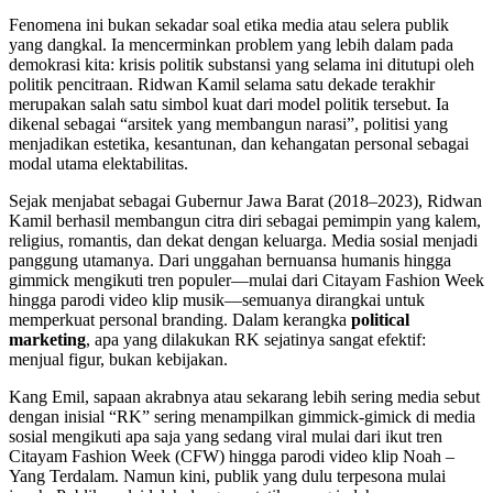
Fenomena ini bukan sekadar soal etika media atau selera publik
yang dangkal. Ia mencerminkan problem yang lebih dalam pada
demokrasi kita: krisis politik substansi yang selama ini ditutupi oleh
politik pencitraan. Ridwan Kamil selama satu dekade terakhir
merupakan salah satu simbol kuat dari model politik tersebut. Ia
dikenal sebagai “arsitek yang membangun narasi”, politisi yang
menjadikan estetika, kesantunan, dan kehangatan personal sebagai
modal utama elektabilitas.
Sejak menjabat sebagai Gubernur Jawa Barat (2018–2023), Ridwan
Kamil berhasil membangun citra diri sebagai pemimpin yang kalem,
religius, romantis, dan dekat dengan keluarga. Media sosial menjadi
panggung utamanya. Dari unggahan bernuansa humanis hingga
gimmick mengikuti tren populer—mulai dari Citayam Fashion Week
hingga parodi video klip musik—semuanya dirangkai untuk
memperkuat personal branding. Dalam kerangka
political
marketing
, apa yang dilakukan RK sejatinya sangat efektif:
menjual figur, bukan kebijakan.
Kang Emil, sapaan akrabnya atau sekarang lebih sering media sebut
dengan inisial “RK” sering menampilkan gimmick-gimick di media
sosial mengikuti apa saja yang sedang viral mulai dari ikut tren
Citayam Fashion Week (CFW) hingga parodi video klip Noah –
Yang Terdalam. Namun kini, publik yang dulu terpesona mulai