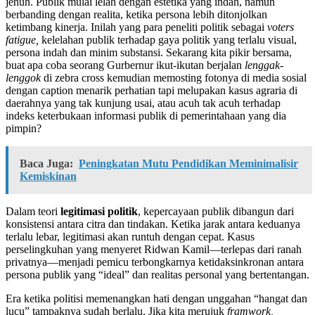
jenuh. Publik mulai lelah dengan estetika yang indah, namun
berbanding dengan realita, ketika persona lebih ditonjolkan
ketimbang kinerja. Inilah yang para peneliti politik sebagai
voters
fatigue,
kelelahan publik terhadap gaya politik yang terlalu visual,
persona indah dan minim substansi. Sekarang kita pikir bersama,
buat apa coba seorang Gurbernur ikut-ikutan berjalan
lenggak-
lenggok
di zebra cross kemudian memosting fotonya di media sosial
dengan caption menarik perhatian tapi melupakan kasus agraria di
daerahnya yang tak kunjung usai, atau acuh tak acuh terhadap
indeks keterbukaan informasi publik di pemerintahaan yang dia
pimpin?
Baca Juga:
Peningkatan Mutu Pendidikan Meminimalisir
Kemiskinan
Dalam teori
legitimasi politik
, kepercayaan publik dibangun dari
konsistensi antara citra dan tindakan. Ketika jarak antara keduanya
terlalu lebar, legitimasi akan runtuh dengan cepat. Kasus
perselingkuhan yang menyeret Ridwan Kamil—terlepas dari ranah
privatnya—menjadi pemicu terbongkarnya ketidaksinkronan antara
persona publik yang “ideal” dan realitas personal yang bertentangan.
Era ketika politisi memenangkan hati dengan unggahan “hangat dan
lucu” tampaknya sudah berlalu. Jika kita merujuk
framwork,