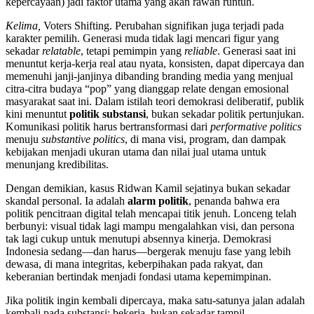
kepercayaan) jadi faktor utama yang akan rawan runtuh.
Kelima,
Voters Shifting. Perubahan signifikan juga terjadi pada
karakter pemilih. Generasi muda tidak lagi mencari figur yang
sekadar
relatable
, tetapi pemimpin yang
reliable
. Generasi saat ini
menuntut kerja-kerja real atau nyata, konsisten, dapat dipercaya dan
memenuhi janji-janjinya dibanding branding media yang menjual
citra-citra budaya “pop” yang dianggap relate dengan emosional
masyarakat saat ini. Dalam istilah teori demokrasi deliberatif, publik
kini menuntut
politik substansi
, bukan sekadar politik pertunjukan.
Komunikasi politik harus bertransformasi dari
performative politics
menuju
substantive politics
, di mana visi, program, dan dampak
kebijakan menjadi ukuran utama dan nilai jual utama untuk
menunjang kredibilitas.
Dengan demikian, kasus Ridwan Kamil sejatinya bukan sekadar
skandal personal. Ia adalah
alarm politik
, penanda bahwa era
politik pencitraan digital telah mencapai titik jenuh. Lonceng telah
berbunyi: visual tidak lagi mampu mengalahkan visi, dan persona
tak lagi cukup untuk menutupi absennya kinerja. Demokrasi
Indonesia sedang—dan harus—bergerak menuju fase yang lebih
dewasa, di mana integritas, keberpihakan pada rakyat, dan
keberanian bertindak menjadi fondasi utama kepemimpinan.
Jika politik ingin kembali dipercaya, maka satu-satunya jalan adalah
kembali pada substansi: bekerja, bukan sekadar tampil.