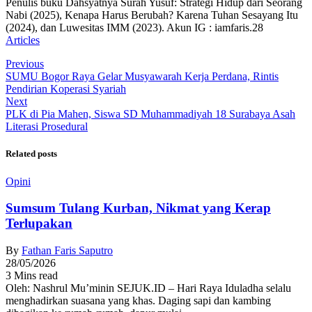
Penulis buku Dahsyatnya Surah Yusuf: Strategi Hidup dari Seorang
Nabi (2025), Kenapa Harus Berubah? Karena Tuhan Sesayang Itu
(2024), dan Luwesitas IMM (2023). Akun IG : iamfaris.28
Articles
Previous
SUMU Bogor Raya Gelar Musyawarah Kerja Perdana, Rintis
Pendirian Koperasi Syariah
Next
PLK di Pia Mahen, Siswa SD Muhammadiyah 18 Surabaya Asah
Literasi Prosedural
Related posts
Opini
Sumsum Tulang Kurban, Nikmat yang Kerap
Terlupakan
By
Fathan Faris Saputro
28/05/2026
3 Mins read
Oleh: Nashrul Mu’minin SEJUK.ID – Hari Raya Iduladha selalu
menghadirkan suasana yang khas. Daging sapi dan kambing