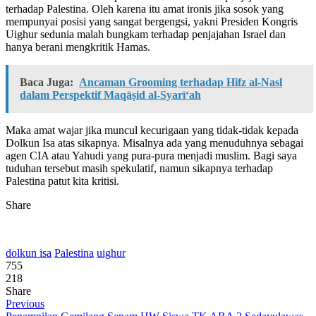
terhadap Palestina. Oleh karena itu amat ironis jika sosok yang
mempunyai posisi yang sangat bergengsi, yakni Presiden Kongris
Uighur sedunia malah bungkam terhadap penjajahan Israel dan
hanya berani mengkritik Hamas.
Baca Juga:
Ancaman Grooming terhadap Hifz al-Nasl
dalam Perspektif Maqāṣid al-Syarī‘ah
Maka amat wajar jika muncul kecurigaan yang tidak-tidak kepada
Dolkun Isa atas sikapnya. Misalnya ada yang menuduhnya sebagai
agen CIA atau Yahudi yang pura-pura menjadi muslim. Bagi saya
tuduhan tersebut masih spekulatif, namun sikapnya terhadap
Palestina patut kita kritisi.
Share
dolkun isa
Palestina
uighur
755
218
Share
Previous