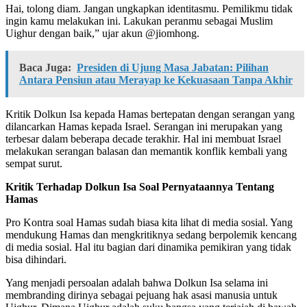
Hai, tolong diam. Jangan ungkapkan identitasmu. Pemilikmu tidak
ingin kamu melakukan ini. Lakukan peranmu sebagai Muslim
Uighur dengan baik,” ujar akun @jiomhong.
Baca Juga:
Presiden di Ujung Masa Jabatan: Pilihan
Antara Pensiun atau Merayap ke Kekuasaan Tanpa Akhir
Kritik Dolkun Isa kepada Hamas bertepatan dengan serangan yang
dilancarkan Hamas kepada Israel. Serangan ini merupakan yang
terbesar dalam beberapa decade terakhir. Hal ini membuat Israel
melakukan serangan balasan dan memantik konflik kembali yang
sempat surut.
Kritik Terhadap Dolkun Isa Soal Pernyataannya Tentang
Hamas
Pro Kontra soal Hamas sudah biasa kita lihat di media sosial. Yang
mendukung Hamas dan mengkritiknya sedang berpolemik kencang
di media sosial. Hal itu bagian dari dinamika pemikiran yang tidak
bisa dihindari.
Yang menjadi persoalan adalah bahwa Dolkun Isa selama ini
membranding dirinya sebagai pejuang hak asasi manusia untuk