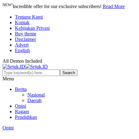
NEW!
Incredible offer for our exclusive subscribers!
Read More
Tentang Kami
Kontak
Kebijakan Privasi
Buy theme
Disclaimer
Advert
English
All Demos Included
Menu
Berita
Nasional
Daerah
Opini
Ragam
Pendidikan
Opini