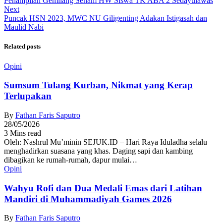
Penampilan Gemilang Senam HW Siswa TK ABA 2 Sedayulawas
Next
Puncak HSN 2023, MWC NU Giligenting Adakan Istigasah dan
Maulid Nabi
Related posts
Opini
Sumsum Tulang Kurban, Nikmat yang Kerap
Terlupakan
By
Fathan Faris Saputro
28/05/2026
3 Mins read
Oleh: Nashrul Mu’minin SEJUK.ID – Hari Raya Iduladha selalu
menghadirkan suasana yang khas. Daging sapi dan kambing
dibagikan ke rumah-rumah, dapur mulai…
Opini
Wahyu Rofi dan Dua Medali Emas dari Latihan
Mandiri di Muhammadiyah Games 2026
By
Fathan Faris Saputro