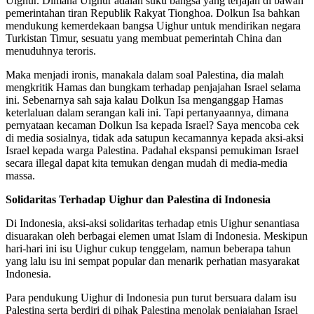
Uighur. Dimana Uighur adalah suku bangsa yang terjajah di bawah
pemerintahan tiran Republik Rakyat Tionghoa. Dolkun Isa bahkan
mendukung kemerdekaan bangsa Uighur untuk mendirikan negara
Turkistan Timur, sesuatu yang membuat pemerintah China dan
menuduhnya teroris.
Maka menjadi ironis, manakala dalam soal Palestina, dia malah
mengkritik Hamas dan bungkam terhadap penjajahan Israel selama
ini. Sebenarnya sah saja kalau Dolkun Isa menganggap Hamas
keterlaluan dalam serangan kali ini. Tapi pertanyaannya, dimana
pernyataan kecaman Dolkun Isa kepada Israel? Saya mencoba cek
di media sosialnya, tidak ada satupun kecamannya kepada aksi-aksi
Israel kepada warga Palestina. Padahal ekspansi pemukiman Israel
secara illegal dapat kita temukan dengan mudah di media-media
massa.
Solidaritas Terhadap Uighur dan Palestina di Indonesia
Di Indonesia, aksi-aksi solidaritas terhadap etnis Uighur senantiasa
disuarakan oleh berbagai elemen umat Islam di Indonesia. Meskipun
hari-hari ini isu Uighur cukup tenggelam, namun beberapa tahun
yang lalu isu ini sempat popular dan menarik perhatian masyarakat
Indonesia.
Para pendukung Uighur di Indonesia pun turut bersuara dalam isu
Palestina serta berdiri di pihak Palestina menolak penjajahan Israel