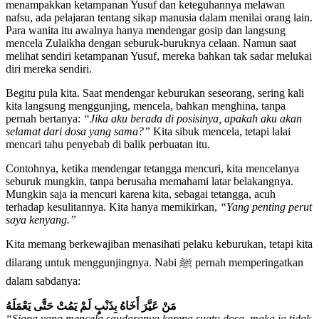
menampakkan ketampanan Yusuf dan keteguhannya melawan
nafsu, ada pelajaran tentang sikap manusia dalam menilai orang lain.
Para wanita itu awalnya hanya mendengar gosip dan langsung
mencela Zulaikha dengan seburuk-buruknya celaan. Namun saat
melihat sendiri ketampanan Yusuf, mereka bahkan tak sadar melukai
diri mereka sendiri.
Begitu pula kita. Saat mendengar keburukan seseorang, sering kali
kita langsung menggunjing, mencela, bahkan menghina, tanpa
pernah bertanya:
“Jika aku berada di posisinya, apakah aku akan
selamat dari dosa yang sama?”
Kita sibuk mencela, tetapi lalai
mencari tahu penyebab di balik perbuatan itu.
Contohnya, ketika mendengar tetangga mencuri, kita mencelanya
seburuk mungkin, tanpa berusaha memahami latar belakangnya.
Mungkin saja ia mencuri karena kita, sebagai tetangga, acuh
terhadap kesulitannya. Kita hanya memikirkan,
“Yang penting perut
saya kenyang.”
Kita memang berkewajiban menasihati pelaku keburukan, tetapi kita
dilarang untuk menggunjingnya. Nabi ﷺ pernah memperingatkan
dalam sabdanya:
مَنْ عَيَّرَ أَخَاهُ بِذَنْبٍ لَمْ يَمُتْ حَتَّى يَعْمَلَهُ
“Siapa yang mencela saudaranya karena suatu dosa, maka ia tidak