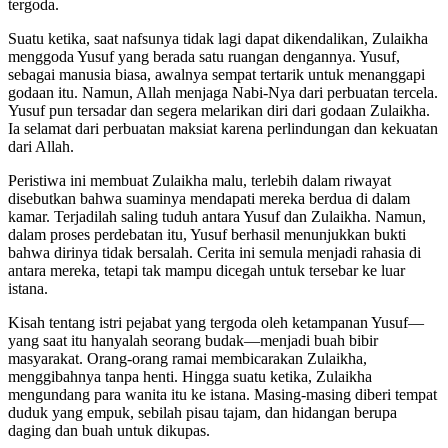
tergoda.
Suatu ketika, saat nafsunya tidak lagi dapat dikendalikan, Zulaikha
menggoda Yusuf yang berada satu ruangan dengannya. Yusuf,
sebagai manusia biasa, awalnya sempat tertarik untuk menanggapi
godaan itu. Namun, Allah menjaga Nabi-Nya dari perbuatan tercela.
Yusuf pun tersadar dan segera melarikan diri dari godaan Zulaikha.
Ia selamat dari perbuatan maksiat karena perlindungan dan kekuatan
dari Allah.
Peristiwa ini membuat Zulaikha malu, terlebih dalam riwayat
disebutkan bahwa suaminya mendapati mereka berdua di dalam
kamar. Terjadilah saling tuduh antara Yusuf dan Zulaikha. Namun,
dalam proses perdebatan itu, Yusuf berhasil menunjukkan bukti
bahwa dirinya tidak bersalah. Cerita ini semula menjadi rahasia di
antara mereka, tetapi tak mampu dicegah untuk tersebar ke luar
istana.
Kisah tentang istri pejabat yang tergoda oleh ketampanan Yusuf—
yang saat itu hanyalah seorang budak—menjadi buah bibir
masyarakat. Orang-orang ramai membicarakan Zulaikha,
menggibahnya tanpa henti. Hingga suatu ketika, Zulaikha
mengundang para wanita itu ke istana. Masing-masing diberi tempat
duduk yang empuk, sebilah pisau tajam, dan hidangan berupa
daging dan buah untuk dikupas.