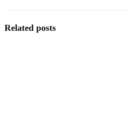
Related posts
opini
Sumsum Tulang Kurban, Nikmat yang
Kerap Terlupakan
By
Fathan Faris Saputro
28/05/2026