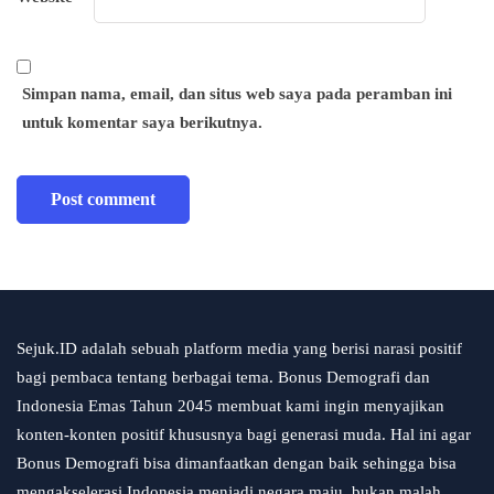
Simpan nama, email, dan situs web saya pada peramban ini
untuk komentar saya berikutnya.
Sejuk.ID adalah sebuah platform media yang berisi narasi positif
bagi pembaca tentang berbagai tema. Bonus Demografi dan
Indonesia Emas Tahun 2045 membuat kami ingin menyajikan
konten-konten positif khususnya bagi generasi muda. Hal ini agar
Bonus Demografi bisa dimanfaatkan dengan baik sehingga bisa
mengakselerasi Indonesia menjadi negara maju, bukan malah