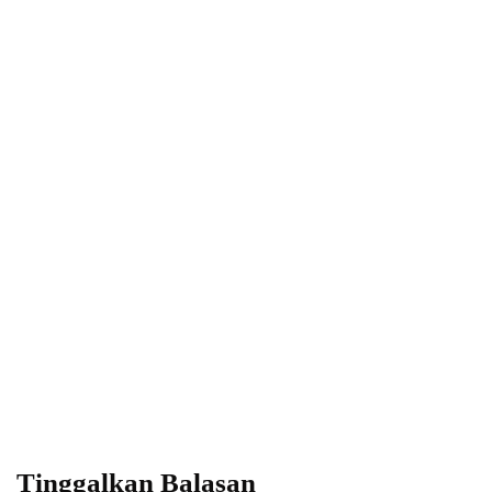
By
Fathan Faris Saputro
20/05/2026
Power your team
with InHype
Add some text to explain benefits of
subscripton on your services.
Tinggalkan Balasan