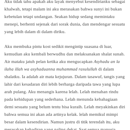
Aku tidak tahu apakah aku layak menyebut kesendirianku sebagai
khalwah, tetapi malam ini aku merasakan bahwa sunyi ini bukan
kebetulan tetapi undangan. Seakan hidup sedang memintaku
menepi, berhenti sejenak dari sorak dunia, dan mendengar sesuatu
yang lebih dalam di dalam diriku.
Aku membuka pintu kost sedikit mengintip suasana di luar,
kemudian aku kembali berwudhu dan melaksanakan shalat sunah.
Air mataku jatuh pelan ketika aku mengucapkan
Asyhadu an la
ilaha illah wa asyhaduanna muhammad rasulullah
di dalam
shalatku. Ia adalah air mata kejujuran. Dalam tasawuf, tangis yang
lahir dari kesadaran diri lebih berharga daripada tawa yang lupa
arah pulang. Aku menangis karena lelah. Lelah menahan rindu
pada kehidupan yang sederhana. Lelah menunda kebahagiaan
demi sesuatu yang belum tentu bisa kuraih. Lelah meyakinkan diri
bahwa semua ini akan ada artinya kelak. lelah memikul mimpi
besar dalam kesendirian. Namun justru di titik terendah itu, aku
merasakan kehadiran yang paling dekat. Saat semua manusia