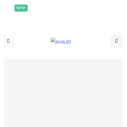
Incredible offer for our exclusive subscribers!
NEW!
Read More