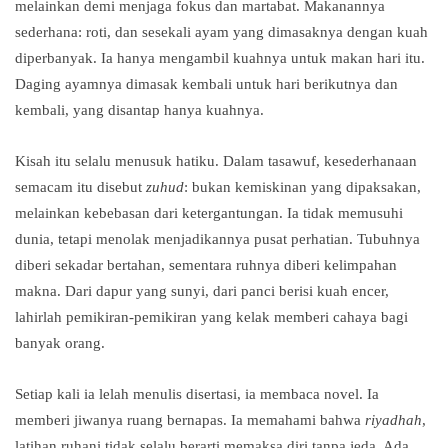
melainkan demi menjaga fokus dan martabat. Makanannya
sederhana: roti, dan sesekali ayam yang dimasaknya dengan kuah
diperbanyak. Ia hanya mengambil kuahnya untuk makan hari itu.
Daging ayamnya dimasak kembali untuk hari berikutnya dan
kembali, yang disantap hanya kuahnya.
Kisah itu selalu menusuk hatiku. Dalam tasawuf, kesederhanaan
semacam itu disebut
zuhud
: bukan kemiskinan yang dipaksakan,
melainkan kebebasan dari ketergantungan. Ia tidak memusuhi
dunia, tetapi menolak menjadikannya pusat perhatian. Tubuhnya
diberi sekadar bertahan, sementara ruhnya diberi kelimpahan
makna. Dari dapur yang sunyi, dari panci berisi kuah encer,
lahirlah pemikiran-pemikiran yang kelak memberi cahaya bagi
banyak orang.
Setiap kali ia lelah menulis disertasi, ia membaca novel. Ia
memberi jiwanya ruang bernapas. Ia memahami bahwa
riyadhah
,
latihan ruhani tidak selalu berarti memaksa diri tanpa jeda. Ada