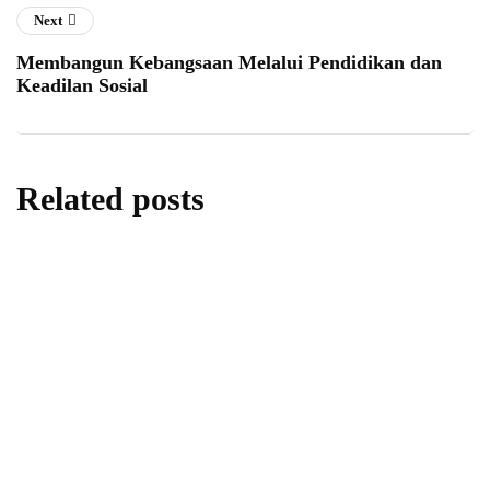
Next
Membangun Kebangsaan Melalui Pendidikan dan
Keadilan Sosial
Related posts
opini
Sumsum Tulang Kurban, Nikmat yang
Kerap Terlupakan
By
Fathan Faris Saputro
28/05/2026