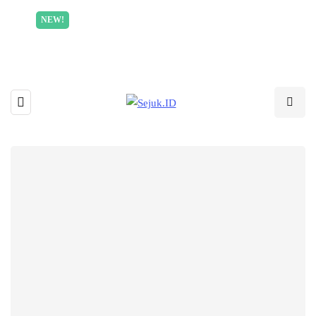
Incredible offer for our exclusive subscribers!
NEW!
Read More