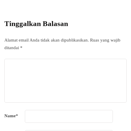
Add some text to explain benefits of
subscripton on your services.
Tinggalkan Balasan
Alamat email Anda tidak akan dipublikasikan.
Ruas yang wajib
ditandai
*
Name
*