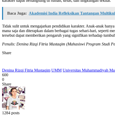
karakter dapat berlangsung di rumah, kelas, dan lingkungan sekitar.
Baca Juga:
Akademisi India Refleksikan Tantangan Multiku
Tidak sulit untuk mengajarkan pendidikan karakter. Anak-anak hanya 
mana saja dan diterapkan dalam berbagai tugas sehari-hari, seperti 
tersebut dapat memberikan pengaruh yang signifikan terhadap tumb
Penulis: Denina Rizqi Fitria Mustaqim (Mahasiswi Program Studi
Share
Denina Rizqi Fitria Mustaqim
UMM
Universitas Muhammadiyah Ma
600
0
Share
1284 posts