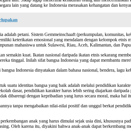
negara lain yang datang ke Indonesia merasakan kehangatan dan kenya
rlupakan
sia adalah petani. Sistem Gemmeinschaaft (perkumpulan, komunitas, k
emiliki keterikatan emosional yang mendalam dengan kelompok etnis me
impunan mahasiswa untuk Sulawesi, Riau, Aceh, Kalimantan, dan Papu
kan semakin kuat. Ikatan nasional daripada ikatan etnis sekarang membe
eka tinggal. Inilah sifat bangsa Indonesia yang dapat membantu mere
ri bangsa Indonesia dinyatakan dalam bahasa nasional, bendera, lagu k
tuk suatu identitas bangsa yang baik adalah melalui pendidikan kara
kolah dasar, pendidikan karakter harus lebih sering diajarkan daripad
idak dibarengi dengan kepribadian yang lurus secara moral, maka hal itu
ya tanpa mengabaikan nilai-nilai positif dan unggul berkat pendidi
rkembangan anak yang harus dimulai sejak usia dini, khususnya pada
ng. Oleh karena itu, diyakini bahwa anak-anak dapat berkembang me