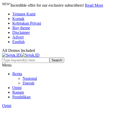
NEW!
Incredible offer for our exclusive subscribers!
Read More
Tentang Kami
Kontak
Kebijakan Privasi
Buy theme
Disclaimer
Advert
English
All Demos Included
Menu
Berita
Nasional
Daerah
Opini
Ragam
Pendidikan
Opini