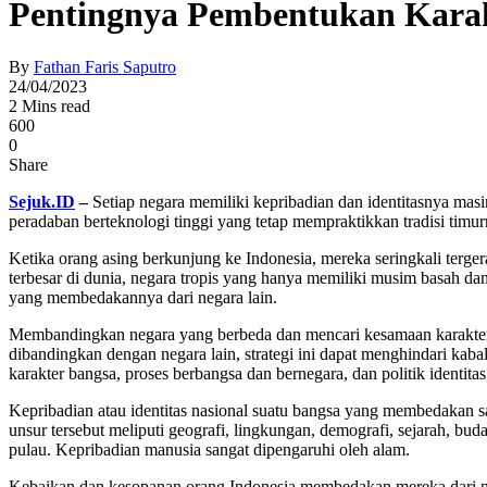
Pentingnya Pembentukan Kara
By
Fathan Faris Saputro
24/04/2023
2 Mins read
600
0
Share
Sejuk.ID
–
Setiap negara memiliki kepribadian dan identitasnya mas
peradaban berteknologi tinggi yang tetap mempraktikkan tradisi ti
Ketika orang asing berkunjung ke Indonesia, mereka seringkali terg
terbesar di dunia, negara tropis yang hanya memiliki musim basah dan
yang membedakannya dari negara lain.
Membandingkan negara yang berbeda dan mencari kesamaan karakteris
dibandingkan dengan negara lain, strategi ini dapat menghindari kaba
karakter bangsa, proses berbangsa dan bernegara, dan politik identitas
Kepribadian atau identitas nasional suatu bangsa yang membedakan sat
unsur tersebut meliputi geografi, lingkungan, demografi, sejarah, bu
pulau. Kepribadian manusia sangat dipengaruhi oleh alam.
Kebaikan dan kesopanan orang Indonesia membedakan mereka dari ne