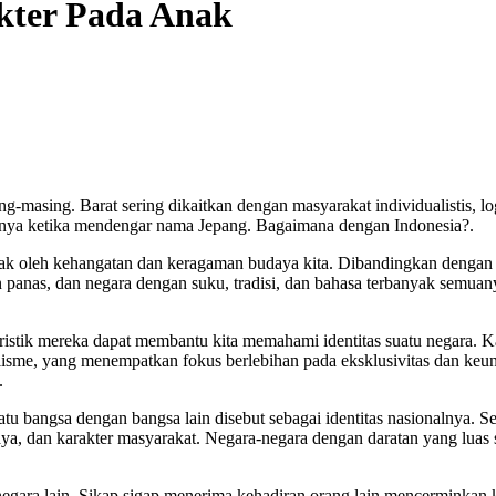
kter Pada Anak
ing-masing. Barat sering dikaitkan dengan masyarakat individualistis,
murnya ketika mendengar nama Jepang. Bagaimana dengan Indonesia?.
erak oleh kehangatan dan keragaman budaya kita. Dibandingkan dengan 
 panas, dan negara dengan suku, tradisi, dan bahasa terbanyak semuanya
tik mereka dapat membantu kita memahami identitas suatu negara. Kar
lisme, yang menempatkan fokus berlebihan pada eksklusivitas dan keunik
.
u bangsa dengan bangsa lain disebut sebagai identitas nasionalnya. Set
daya, dan karakter masyarakat. Negara-negara dengan daratan yang luas 
gara lain. Sikap sigap menerima kehadiran orang lain mencerminkan 