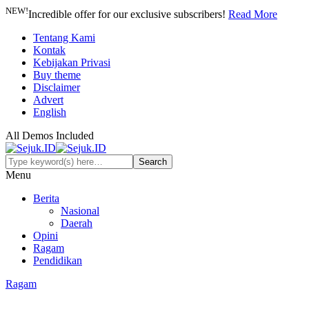
NEW!
Incredible offer for our exclusive subscribers!
Read More
Tentang Kami
Kontak
Kebijakan Privasi
Buy theme
Disclaimer
Advert
English
All Demos Included
Menu
Berita
Nasional
Daerah
Opini
Ragam
Pendidikan
Ragam