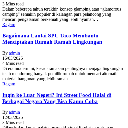
3 Mins read
Dalam beberapa tahun terakhir, konsep glamping atau “glamorous
camping” semakin populer di kalangan para pelancong yang
mencari pengalaman berkemah yang lebih nyaman…
Ragam
Bagaimana Lantai SPC Taco Membantu
Menciptakan Rumah Ramah Lingkungan
By
admin
16/03/2025
4 Mins read
Di era modern ini, kesadaran akan pentingnya menjaga lingkungan
telah mendorong banyak pemilik rumah untuk mencari alternatif
material bangunan yang lebih ramah…
Ragam
Ingin ke Luar Negeri? Ini Street Food Halal di
Berbagai Negara Yang Bisa Kamu Coba
By
admin
12/03/2025
3 Mins read
Dilansir dari laman palatevoyage.id, street food atau makanan