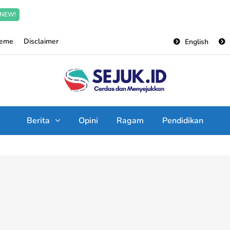
Incredible offer for our exclusive subscribers!
Read Mo
NEW!
heme
Disclaimer
English
Berita
Opini
Ragam
Pendidikan