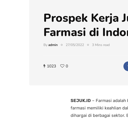
Prospek Kerja 
Farmasi di Indo
By
admin
27/05/2022
3 Mins read
1023
0
SEJUK.ID
– Farmasi adalah 
farmasi memiliki keahlian d
dihargai di berbagai sektor.