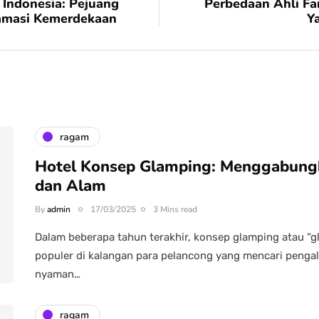
 Indonesia: Pejuang
Perbedaan Ahli F
lamasi Kemerdekaan
Y
ragam
Hotel Konsep Glamping: Menggabun
dan Alam
By
admin
17/03/2025
3 Mins read
Dalam beberapa tahun terakhir, konsep glamping atau “
populer di kalangan para pelancong yang mencari penga
nyaman…
ragam