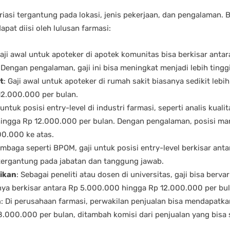
ariasi tergantung pada lokasi, jenis pekerjaan, dan pengalaman. B
apat diisi oleh lulusan farmasi:
Gaji awal untuk apoteker di apotek komunitas bisa berkisar ant
Dengan pengalaman, gaji ini bisa meningkat menjadi lebih tinggi
t
: Gaji awal untuk apoteker di rumah sakit biasanya sedikit lebih
2.000.000 per bulan.
i untuk posisi entry-level di industri farmasi, seperti analis kualit
ingga Rp 12.000.000 per bulan. Dengan pengalaman, posisi man
00.000 ke atas.
lembaga seperti BPOM, gaji untuk posisi entry-level berkisar an
tergantung pada jabatan dan tanggung jawab.
dikan
: Sebagai peneliti atau dosen di universitas, gaji bisa berv
anya berkisar antara Rp 5.000.000 hingga Rp 12.000.000 per bul
n
: Di perusahaan farmasi, perwakilan penjualan bisa mendapatkan
000.000 per bulan, ditambah komisi dari penjualan yang bisa s