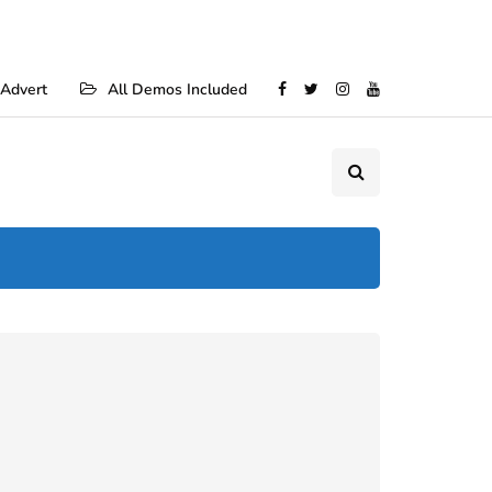
re
All Demos Included
Advert