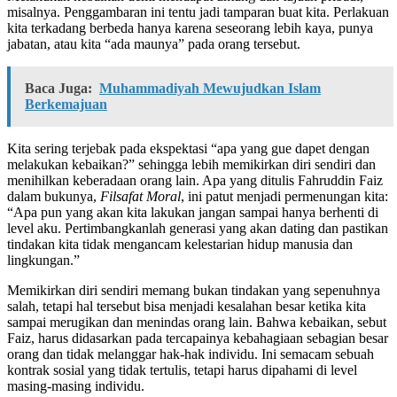
misalnya. Penggambaran ini tentu jadi tamparan buat kita. Perlakuan
kita terkadang berbeda hanya karena seseorang lebih kaya, punya
jabatan, atau kita “ada maunya” pada orang tersebut.
Baca Juga:
Muhammadiyah Mewujudkan Islam
Berkemajuan
Kita sering terjebak pada ekspektasi “apa yang gue dapet dengan
melakukan kebaikan?” sehingga lebih memikirkan diri sendiri dan
menihilkan keberadaan orang lain. Apa yang ditulis Fahruddin Faiz
dalam bukunya,
Filsafat Moral
, ini patut menjadi permenungan kita:
“Apa pun yang akan kita lakukan jangan sampai hanya berhenti di
level aku. Pertimbangkanlah generasi yang akan dating dan pastikan
tindakan kita tidak mengancam kelestarian hidup manusia dan
lingkungan.”
Memikirkan diri sendiri memang bukan tindakan yang sepenuhnya
salah, tetapi hal tersebut bisa menjadi kesalahan besar ketika kita
sampai merugikan dan menindas orang lain. Bahwa kebaikan, sebut
Faiz, harus didasarkan pada tercapainya kebahagiaan sebagian besar
orang dan tidak melanggar hak-hak individu. Ini semacam sebuah
kontrak sosial yang tidak tertulis, tetapi harus dipahami di level
masing-masing individu.