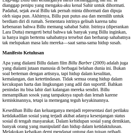
dianggap penipu yang mengaku-aku kenal Sahir untuk dihormati.
Padahal, sejak awal Billu tak pernah minta dihormati dan dipuja
oleh siapa pun. Akhirnya, Billu pun putus asa dan memilih untuk
berdiam diri di rumah. Sementara istrinya gelisah karena tahu
kebenaran bahwa Billu memang sahabat Sahir. Istrinya (diperankan
Lara Dutta) mengerti betul bahwa tak banyak yang Billu inginkan,
ia hanya ingin bertemu sahabatnya tersebut dan berharap sahabatnya
tak melupakan masa lalu mereka—saat sama-sama hidup susah.
Manifesto Ketulusan
Apa yang dialami Billu dalam film
Billu Barber
(2009) adalah juga
yang dialami jutaan manusia di berbagai belahan dunia ini. Bukan
soal berteman dengan artisnya, tapi hidup dalam kesulitan,
kemalangan, dan ketertindasan. Tidak semua orang hidup dalam
kecukupan harta dan lingkungan yang adil dan suportif. Bahkan
penindas itu bisa lahir dari kalangan mereka sendiri. Billu
menampilkan sosok yang tampaknya rapuh dan lemah karene
kemiskinannya, tetapi ia memegang teguh keyakinannya.
Kesedihan Billu dan keluarganya menjadi representasi dari perilaku
ketidakadilan sosial yang terjadi akibat adanya kesenjangan status
sosial di tengah masyarakat. Dalam kehidupan sosial yang demikian,
banyak orang yang manipulatif dan hidup dalam ketidaktulusan.
Melakukan kebaikan demi mendapat untung dan tujuan pribadi,