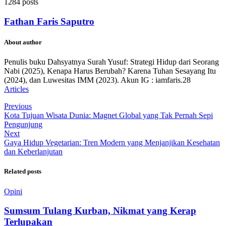
1284 posts
Fathan Faris Saputro
About author
Penulis buku Dahsyatnya Surah Yusuf: Strategi Hidup dari Seorang
Nabi (2025), Kenapa Harus Berubah? Karena Tuhan Sesayang Itu
(2024), dan Luwesitas IMM (2023). Akun IG : iamfaris.28
Articles
Previous
Kota Tujuan Wisata Dunia: Magnet Global yang Tak Pernah Sepi
Pengunjung
Next
Gaya Hidup Vegetarian: Tren Modern yang Menjanjikan Kesehatan
dan Keberlanjutan
Related posts
Opini
Sumsum Tulang Kurban, Nikmat yang Kerap
Terlupakan