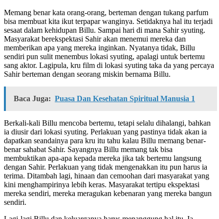
Memang benar kata orang-orang, berteman dengan tukang parfum
bisa membuat kita ikut terpapar wanginya. Setidaknya hal itu terjadi
sesaat dalam kehidupan Billu. Sampai hari di mana Sahir syuting.
Masyarakat berekspektasi Sahir akan menemui mereka dan
memberikan apa yang mereka inginkan. Nyatanya tidak, Billu
sendiri pun sulit menembus lokasi syuting, apalagi untuk bertemu
sang aktor. Lagipula, kru film di lokasi syuting taka da yang percaya
Sahir berteman dengan seorang miskin bernama Billu.
Baca Juga:
Puasa Dan Kesehatan Spiritual Manusia 1
Berkali-kali Billu mencoba bertemu, tetapi selalu dihalangi, bahkan
ia diusir dari lokasi syuting. Perlakuan yang pastinya tidak akan ia
dapatkan seandainya para kru itu tahu kalau Billu memang benar-
benar sahabat Sahir. Sayangnya Billu memang tak bisa
membuktikan apa-apa kepada mereka jika tak bertemu langsung
dengan Sahir. Perlakuan yang tidak mengenakkan itu pun harus ia
terima. Ditambah lagi, hinaan dan cemoohan dari masyarakat yang
kini menghampirinya lebih keras. Masyarakat tertipu ekspektasi
mereka sendiri, mereka meragukan kebenaran yang mereka bangun
sendiri.
Lagi-lagi Billu dan keluarganya harus menanggung hal itu. Ia