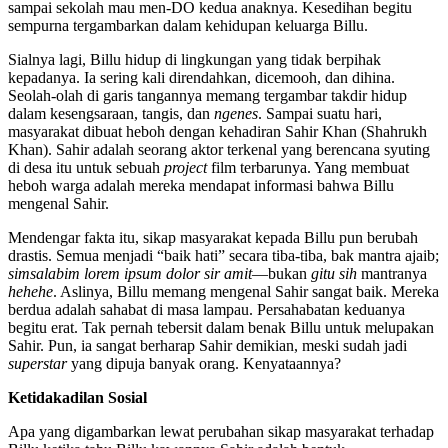
sampai sekolah mau men-DO kedua anaknya. Kesedihan begitu
sempurna tergambarkan dalam kehidupan keluarga Billu.
Sialnya lagi, Billu hidup di lingkungan yang tidak berpihak
kepadanya. Ia sering kali direndahkan, dicemooh, dan dihina.
Seolah-olah di garis tangannya memang tergambar takdir hidup
dalam kesengsaraan, tangis, dan
ngenes
. Sampai suatu hari,
masyarakat dibuat heboh dengan kehadiran Sahir Khan (Shahrukh
Khan). Sahir adalah seorang aktor terkenal yang berencana syuting
di desa itu untuk sebuah
project
film terbarunya. Yang membuat
heboh warga adalah mereka mendapat informasi bahwa Billu
mengenal Sahir.
Mendengar fakta itu, sikap masyarakat kepada Billu pun berubah
drastis. Semua menjadi “baik hati” secara tiba-tiba, bak mantra ajaib;
simsalabim lorem ipsum dolor sir amit
—bukan
gitu sih
mantranya
hehehe
. Aslinya, Billu memang mengenal Sahir sangat baik. Mereka
berdua adalah sahabat di masa lampau. Persahabatan keduanya
begitu erat. Tak pernah tebersit dalam benak Billu untuk melupakan
Sahir. Pun, ia sangat berharap Sahir demikian, meski sudah jadi
superstar
yang dipuja banyak orang. Kenyataannya?
Ketidakadilan Sosial
Apa yang digambarkan lewat perubahan sikap masyarakat terhadap