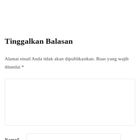
Add some text to explain benefits of
subscripton on your services.
Tinggalkan Balasan
Alamat email Anda tidak akan dipublikasikan.
Ruas yang wajib
ditandai
*
Name
*