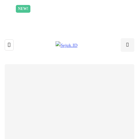
Incredible offer for our exclusive subscribers!
NEW!
Read More