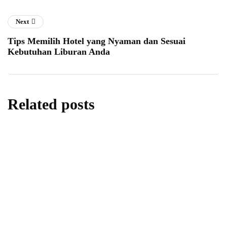
Next
Tips Memilih Hotel yang Nyaman dan Sesuai
Kebutuhan Liburan Anda
Related posts
artikel
Romantic Fine Dining in Bali: Why Jard'Or
is the Top Choice for Couples