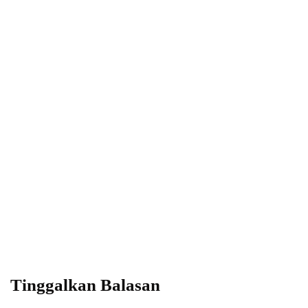
Power your team
with InHype
Add some text to explain benefits of
subscripton on your services.
Tinggalkan Balasan