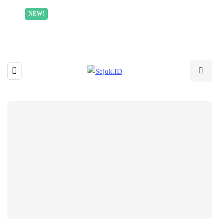
Incredible offer for our exclusive subscribers!
NEW!
Read More