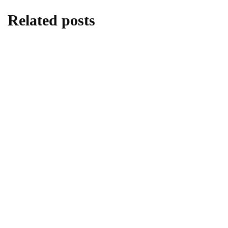
Related posts
berita
daerah
Donor Darah di SMA Negeri 1 Sleman,
Menanamkan Kepedulian Melalui Aksi
Kemanusiaan
By
Fathan Faris Saputro
05/08/2026