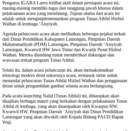
Pengurus IGABA Laren terlibat aktif dalam persiapan acara ini,
masing-masing memiliki tugas dan tanggung jawab khusus dalam
pelaksanaan acara yang mendatang. Tujuan utama dari acara ini
adalah untuk mengimplementasikan program Tunas Athfal Hizbul
Wathan di lembaga ‘Aisyiyah.
Agenda peluncuran acara akan melibatkan beberapa pejabat terkait
dari Dinas Pendidikan Kabupaten Lamongan, Pimpinan Daerah
Muhammadiyah (PDM) Lamongan, Pimpinan Daerah ‘Aisyiyah
Lamongan, Kwarwil HW Jawa Timur dan Kwartir Pusat Hizbul
Wathan. Mereka diundang untuk memberikan dukungan dan
wawasan terkait program Tunas Athfal.
Selain itu, dalam acara peluncuran ini, akan memaksimalkan
teknologi modern demi suksesnya acara, termasuk sirine untuk
menandai peluncuran Tunas Athfal Hizbul Wathan dan penggunaan
drone untuk pengambilan gambar selama acara berlangsung.
Pada acara launching Nafal (Tunas Athfal) ini, diharapkan akan
disajikan berbagai materi yang berkaitan dengan pelaksanaan Tunas
Athfal di lembaga, yang akan disampaikan oleh Kwarpus HW,
Kwarwil HW, Pimpinan Daerah ‘Aisyiyah dan Dinas Pendidikan
Lamongan yang akan diwakili oleh Kepala Bidang PAUD Bapak
Waji.