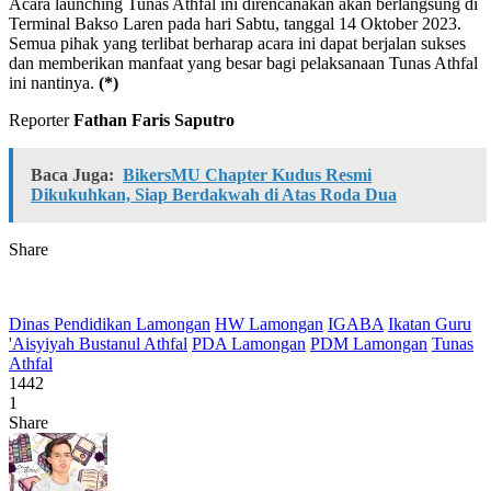
Acara launching Tunas Athfal ini direncanakan akan berlangsung di
Terminal Bakso Laren pada hari Sabtu, tanggal 14 Oktober 2023.
Semua pihak yang terlibat berharap acara ini dapat berjalan sukses
dan memberikan manfaat yang besar bagi pelaksanaan Tunas Athfal
ini nantinya.
(*)
Reporter
Fathan Faris Saputro
Baca Juga:
BikersMU Chapter Kudus Resmi
Dikukuhkan, Siap Berdakwah di Atas Roda Dua
Share
Dinas Pendidikan Lamongan
HW Lamongan
IGABA
Ikatan Guru
'Aisyiyah Bustanul Athfal
PDA Lamongan
PDM Lamongan
Tunas
Athfal
1442
1
Share