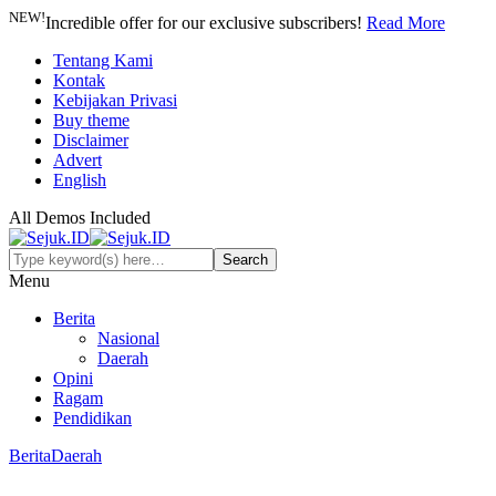
NEW!
Incredible offer for our exclusive subscribers!
Read More
Tentang Kami
Kontak
Kebijakan Privasi
Buy theme
Disclaimer
Advert
English
All Demos Included
Menu
Berita
Nasional
Daerah
Opini
Ragam
Pendidikan
Berita
Daerah