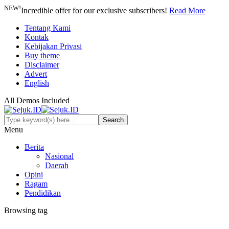
NEW!
Incredible offer for our exclusive subscribers!
Read More
Tentang Kami
Kontak
Kebijakan Privasi
Buy theme
Disclaimer
Advert
English
All Demos Included
Menu
Berita
Nasional
Daerah
Opini
Ragam
Pendidikan
Browsing tag