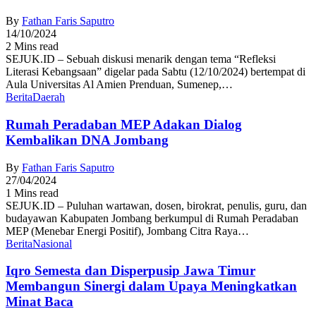
By
Fathan Faris Saputro
14/10/2024
2 Mins read
SEJUK.ID – Sebuah diskusi menarik dengan tema “Refleksi
Literasi Kebangsaan” digelar pada Sabtu (12/10/2024) bertempat di
Aula Universitas Al Amien Prenduan, Sumenep,…
Berita
Daerah
Rumah Peradaban MEP Adakan Dialog
Kembalikan DNA Jombang
By
Fathan Faris Saputro
27/04/2024
1 Mins read
SEJUK.ID – Puluhan wartawan, dosen, birokrat, penulis, guru, dan
budayawan Kabupaten Jombang berkumpul di Rumah Peradaban
MEP (Menebar Energi Positif), Jombang Citra Raya…
Berita
Nasional
Iqro Semesta dan Disperpusip Jawa Timur
Membangun Sinergi dalam Upaya Meningkatkan
Minat Baca