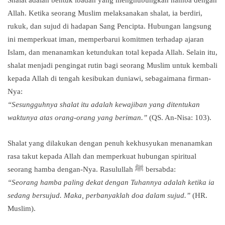
Shalat adalah bentuk ibadah yang menghubungkan hamba dengan
Allah. Ketika seorang Muslim melaksanakan shalat, ia berdiri,
rukuk, dan sujud di hadapan Sang Pencipta. Hubungan langsung
ini memperkuat iman, memperbarui komitmen terhadap ajaran
Islam, dan menanamkan ketundukan total kepada Allah. Selain itu,
shalat menjadi pengingat rutin bagi seorang Muslim untuk kembali
kepada Allah di tengah kesibukan duniawi, sebagaimana firman-
Nya:
“Sesungguhnya shalat itu adalah kewajiban yang ditentukan
waktunya atas orang-orang yang beriman.”
(QS. An-Nisa: 103).
Shalat yang dilakukan dengan penuh kekhusyukan menanamkan
rasa takut kepada Allah dan memperkuat hubungan spiritual
seorang hamba dengan-Nya. Rasulullah ﷺ bersabda:
“Seorang hamba paling dekat dengan Tuhannya adalah ketika ia
sedang bersujud. Maka, perbanyaklah doa dalam sujud.”
(HR.
Muslim).