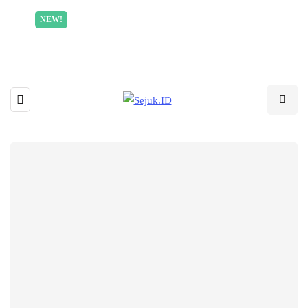
Incredible offer for our exclusive subscribers!
NEW!
Read More