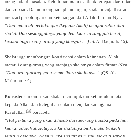
menghadapi masalah. Kehidupan manusia tidak terlepas dari ujian
dan cobaan. Dalam menghadapi tantangan, shalat menjadi sarana
mencari pertolongan dan ketenangan dari Allah. Firman-Nya:
“Dan mintalah pertolongan (kepada Allah) dengan sabar dan
shalat. Dan sesungguhnya yang demikian itu sungguh berat,
kecuali bagi orang-orang yang khusyuk.”
(QS. Al-Baqarah: 45).
Shalat juga membangun konsistensi dalam keimanan. Allah
memuji orang-orang yang menjaga shalatnya dalam firman-Nya:
“Dan orang-orang yang memelihara shalatnya.”
(QS. Al-
Mu’minun: 9).
Konsistensi mendirikan shalat menunjukkan ketundukan total
kepada Allah dan keteguhan dalam menjalankan agama.
Rasulullah ﷺ bersabda:
“Hal pertama yang akan dihisab dari seorang hamba pada hari
kiamat adalah shalatnya. Jika shalatnya baik, maka baiklah
seluruh amalnya. Namun, jika shalatnya rusak, maka rusaklah