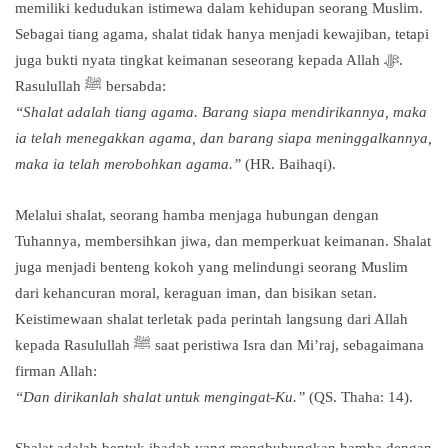
memiliki kedudukan istimewa dalam kehidupan seorang Muslim.
Sebagai tiang agama, shalat tidak hanya menjadi kewajiban, tetapi
juga bukti nyata tingkat keimanan seseorang kepada Allah ﷻ.
Rasulullah ﷺ bersabda:
“Shalat adalah tiang agama. Barang siapa mendirikannya, maka
ia telah menegakkan agama, dan barang siapa meninggalkannya,
maka ia telah merobohkan agama.”
(HR. Baihaqi).
Melalui shalat, seorang hamba menjaga hubungan dengan
Tuhannya, membersihkan jiwa, dan memperkuat keimanan. Shalat
juga menjadi benteng kokoh yang melindungi seorang Muslim
dari kehancuran moral, keraguan iman, dan bisikan setan.
Keistimewaan shalat terletak pada perintah langsung dari Allah
kepada Rasulullah ﷺ saat peristiwa Isra dan Mi’raj, sebagaimana
firman Allah:
“Dan dirikanlah shalat untuk mengingat-Ku.”
(QS. Thaha: 14).