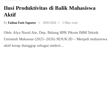
Ilusi Produktivitas di Balik Mahasiswa
Aktif
By
Fathan Faris Saputro
20/05/2026
3 Mins read
Oleh: Alya Nurul Ain, Dep. Bidang RPK Pikom IMM Teknik
Unismuh Makassar (2025–2026) SEJUK.ID – Menjadi mahasiswa
aktif kerap dianggap sebagai simbol…
Power your team
with InHype
Add some text to explain benefits of