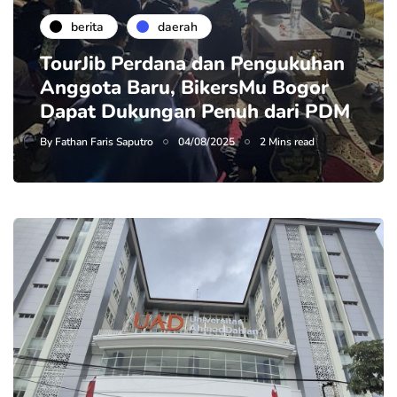
berita
daerah
TourJib Perdana dan Pengukuhan
Anggota Baru, BikersMu Bogor
Dapat Dukungan Penuh dari PDM
By
Fathan Faris Saputro
04/08/2025
2 Mins read