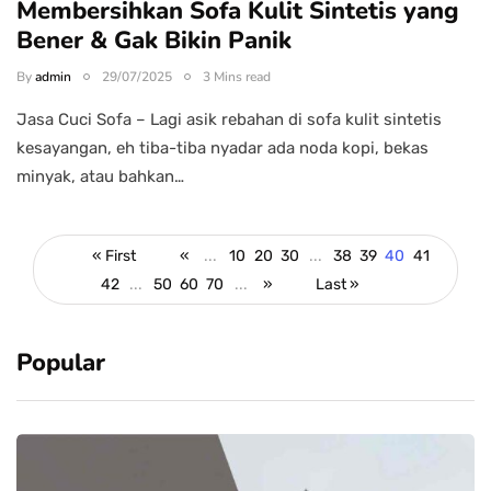
Membersihkan Sofa Kulit Sintetis yang
Bener & Gak Bikin Panik
By
admin
29/07/2025
3 Mins read
Jasa Cuci Sofa – Lagi asik rebahan di sofa kulit sintetis
kesayangan, eh tiba-tiba nyadar ada noda kopi, bekas
minyak, atau bahkan…
« First
«
...
10
20
30
...
38
39
40
41
42
...
50
60
70
...
»
Last »
Popular