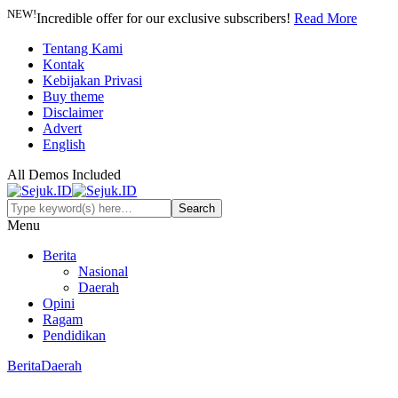
NEW!
Incredible offer for our exclusive subscribers!
Read More
Tentang Kami
Kontak
Kebijakan Privasi
Buy theme
Disclaimer
Advert
English
All Demos Included
Menu
Berita
Nasional
Daerah
Opini
Ragam
Pendidikan
Berita
Daerah