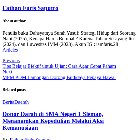
Fathan Faris Saputro
About author
Penulis buku Dahsyatnya Surah Yusuf: Strategi Hidup dari Seorang
Nabi (2025), Kenapa Harus Berubah? Karena Tuhan Sesayang Itu
(2024), dan Luwesitas IMM (2023). Akun IG : iamfaris.28
Articles
Previous
Tips Belajar Efektif untuk Ujian: Cara Agar Cepat Paham
Next
MPM PDM Lamongan Dorong Budidaya Pepaya Hawai
Related posts
Berita
Daerah
Donor Darah di SMA Negeri 1 Sleman,
Menanamkan Kepedulian Melalui Aksi
Kemanusiaan
By
Fathan Faris Saputro