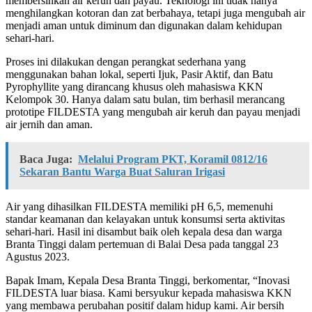
membersihkan air keruh dan payau. Teknologi ini tidak hanya
menghilangkan kotoran dan zat berbahaya, tetapi juga mengubah air
menjadi aman untuk diminum dan digunakan dalam kehidupan
sehari-hari.
Proses ini dilakukan dengan perangkat sederhana yang
menggunakan bahan lokal, seperti Ijuk, Pasir Aktif, dan Batu
Pyrophyllite yang dirancang khusus oleh mahasiswa KKN
Kelompok 30. Hanya dalam satu bulan, tim berhasil merancang
prototipe FILDESTA yang mengubah air keruh dan payau menjadi
air jernih dan aman.
Baca Juga:
Melalui Program PKT, Koramil 0812/16
Sekaran Bantu Warga Buat Saluran Irigasi
Air yang dihasilkan FILDESTA memiliki pH 6,5, memenuhi
standar keamanan dan kelayakan untuk konsumsi serta aktivitas
sehari-hari. Hasil ini disambut baik oleh kepala desa dan warga
Branta Tinggi dalam pertemuan di Balai Desa pada tanggal 23
Agustus 2023.
Bapak Imam, Kepala Desa Branta Tinggi, berkomentar, “Inovasi
FILDESTA luar biasa. Kami bersyukur kepada mahasiswa KKN
yang membawa perubahan positif dalam hidup kami. Air bersih