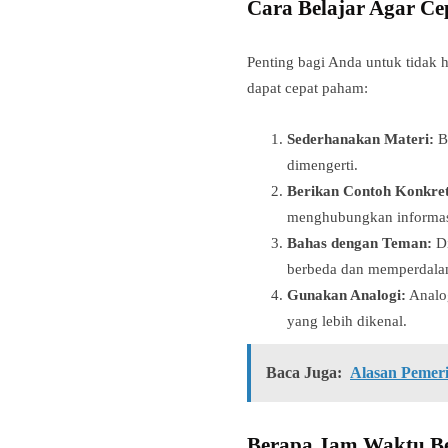
Cara Belajar Agar C
Penting bagi Anda untuk tidak 
dapat cepat paham:
Sederhanakan Materi:
Bi
dimengerti.
Berikan Contoh Konkret
menghubungkan informasi
Bahas dengan Teman:
Di
berbeda dan memperdal
Gunakan Analogi:
Analog
yang lebih dikenal.
Baca Juga:
Alasan Pemer
Berapa Jam Waktu Bel