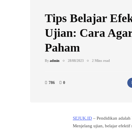
Tips Belajar Efek
Ujian: Cara Aga
Paham
By
admin
28/08/2023
2 Mins read
786
0
SEJUK.ID
– Pendidikan adalah h
Menjelang ujian, belajar efekti