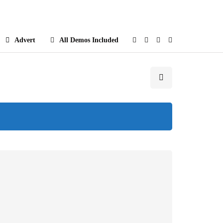
e
Advert
All Demos Included