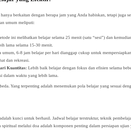
ak hanya berkaitan dengan berapa jam yang Anda habiskan, tetapi juga 
uan umum meliputi:
tode ini melibatkan belajar selama 25 menit (satu “sesi”) dan kemudian 
lebih lama selama 15-30 menit.
 umum, 6-8 jam belajar per hari dianggap cukup untuk mempersiapkan u
at dan rekreasi.
ari Kuantitas:
Lebih baik belajar dengan fokus dan efisien selama bebe
i dalam waktu yang lebih lama.
erbeda. Yang terpenting adalah menemukan pola belajar yang sesuai d
f adalah kunci untuk berhasil. Jadwal belajar terstruktur, teknik pembel
spiritual melalui doa adalah komponen penting dalam persiapan ujian