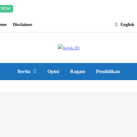
Incredible offer for our exclusive subscribers!
Read Mor
NEW!
heme
Disclaimer
English
Berita
Opini
Ragam
Pendidikan