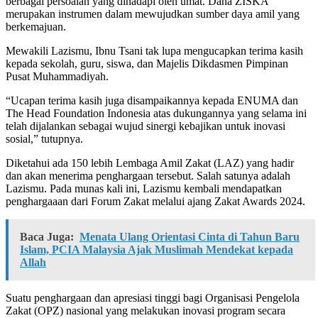
berbagai persoalan yang dihadapi oleh umat. Dana ZISKA
merupakan instrumen dalam mewujudkan sumber daya amil yang
berkemajuan.
Mewakili Lazismu, Ibnu Tsani tak lupa mengucapkan terima kasih
kepada sekolah, guru, siswa, dan Majelis Dikdasmen Pimpinan
Pusat Muhammadiyah.
“Ucapan terima kasih juga disampaikannya kepada ENUMA dan
The Head Foundation Indonesia atas dukungannya yang selama ini
telah dijalankan sebagai wujud sinergi kebajikan untuk inovasi
sosial,” tutupnya.
Diketahui ada 150 lebih Lembaga Amil Zakat (LAZ) yang hadir
dan akan menerima penghargaan tersebut. Salah satunya adalah
Lazismu. Pada munas kali ini, Lazismu kembali mendapatkan
penghargaaan dari Forum Zakat melalui ajang Zakat Awards 2024.
Baca Juga:
Menata Ulang Orientasi Cinta di Tahun Baru
Islam, PCIA Malaysia Ajak Muslimah Mendekat kepada
Allah
Suatu penghargaan dan apresiasi tinggi bagi Organisasi Pengelola
Zakat (OPZ) nasional yang melakukan inovasi program secara