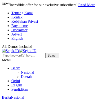
NEW!
Incredible offer for our exclusive subscribers!
Read More
Tentang Kami
Kontak
Kebijakan Privasi
Buy theme
Disclaimer
Advert
English
All Demos Included
Menu
Berita
Nasional
Daerah
Opini
Ragam
Pendidikan
Berita
Nasional