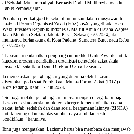
di Sekolah Muhammadiyah Berbasis Digital Multimedia melalui
Tablet Pembelajaran.
Peraihan predikat gold tersebut diumumkan dalam musyawarah
nasional Forum Organisasi Zakat (FOZ) ke-X yang dibuka oleh
Wakil Presiden Republik Indonesia, Ma’ruf Amin di Istana Wapres
Jalan Merdeka Selatan, Jakarta Pusat, Selasa (16/7/2024), dan
munasnya berlangsung di Kota Padang, Sumatera Barat pada Rabu
(17/7/2024).
“Lazismu mendapatkan penghargaan predikat Gold Awards untuk
kategori program pendidikan organisasi pengelola zakat skala
nasional,” kata Ibnu Tsani Direktur Utama Lazismu.
Ia menjelaskan, penghargaan yang diterima oleh Lazismu
diserahkan pada saat Pembukaan Munas Forum Zakat (FOZ) di
Kota Padang, Rabu 17 Juli 2024.
“Semoga melalui penghargaan ini bisa menjadi energi baru bagi
Lazismu se-Indonesia untuk terus bergerak memanfaatkan dana
zakat, infak, sedekah dan dana sosial keagamaan lainnya (ZISKA)
untuk peningkatan kualitas sumber daya amil dan sektor
pendidikan,” harapnya.
Ibnu juga mengatakan, Lazismu harus bisa membaca dan menjawab