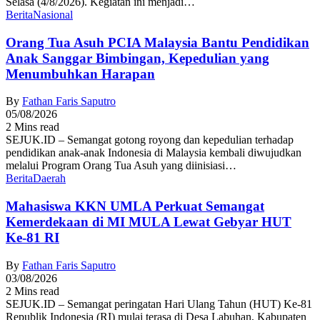
Selasa (4/8/2026). Kegiatan ini menjadi…
Berita
Nasional
Orang Tua Asuh PCIA Malaysia Bantu Pendidikan
Anak Sanggar Bimbingan, Kepedulian yang
Menumbuhkan Harapan
By
Fathan Faris Saputro
05/08/2026
2 Mins read
SEJUK.ID – Semangat gotong royong dan kepedulian terhadap
pendidikan anak-anak Indonesia di Malaysia kembali diwujudkan
melalui Program Orang Tua Asuh yang diinisiasi…
Berita
Daerah
Mahasiswa KKN UMLA Perkuat Semangat
Kemerdekaan di MI MULA Lewat Gebyar HUT
Ke-81 RI
By
Fathan Faris Saputro
03/08/2026
2 Mins read
SEJUK.ID – Semangat peringatan Hari Ulang Tahun (HUT) Ke-81
Republik Indonesia (RI) mulai terasa di Desa Labuhan, Kabupaten