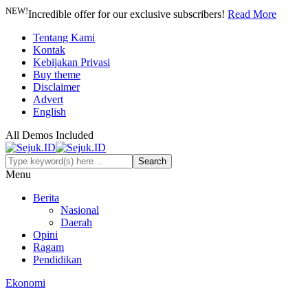
NEW!
Incredible offer for our exclusive subscribers!
Read More
Tentang Kami
Kontak
Kebijakan Privasi
Buy theme
Disclaimer
Advert
English
All Demos Included
Menu
Berita
Nasional
Daerah
Opini
Ragam
Pendidikan
Ekonomi