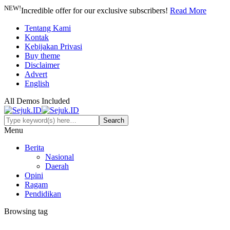
NEW!
Incredible offer for our exclusive subscribers!
Read More
Tentang Kami
Kontak
Kebijakan Privasi
Buy theme
Disclaimer
Advert
English
All Demos Included
Menu
Berita
Nasional
Daerah
Opini
Ragam
Pendidikan
Browsing tag