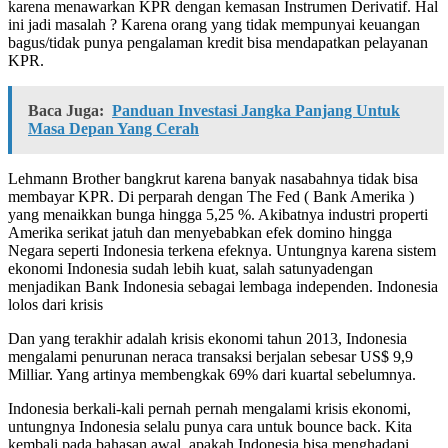
karena menawarkan KPR dengan kemasan Instrumen Derivatif. Hal
ini jadi masalah ? Karena orang yang tidak mempunyai keuangan
bagus/tidak punya pengalaman kredit bisa mendapatkan pelayanan
KPR.
Baca Juga:
Panduan Investasi Jangka Panjang Untuk
Masa Depan Yang Cerah
Lehmann Brother bangkrut karena banyak nasabahnya tidak bisa
membayar KPR. Di perparah dengan The Fed ( Bank Amerika )
yang menaikkan bunga hingga 5,25 %. Akibatnya industri properti
Amerika serikat jatuh dan menyebabkan efek domino hingga
Negara seperti Indonesia terkena efeknya. Untungnya karena sistem
ekonomi Indonesia sudah lebih kuat, salah satunyadengan
menjadikan Bank Indonesia sebagai lembaga independen. Indonesia
lolos dari krisis
Dan yang terakhir adalah krisis ekonomi tahun 2013, Indonesia
mengalami penurunan neraca transaksi berjalan sebesar US$ 9,9
Milliar. Yang artinya membengkak 69% dari kuartal sebelumnya.
Indonesia berkali-kali pernah pernah mengalami krisis ekonomi,
untungnya Indonesia selalu punya cara untuk bounce back. Kita
kembali pada bahasan awal, apakah Indonesia bisa menghadapi