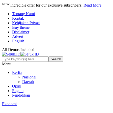
NEW!
Incredible offer for our exclusive subscribers!
Read More
Tentang Kami
Kontak
Kebijakan Privasi
Buy theme
Disclaimer
Advert
English
All Demos Included
Menu
Berita
Nasional
Daerah
Opini
Ragam
Pendidikan
Ekonomi