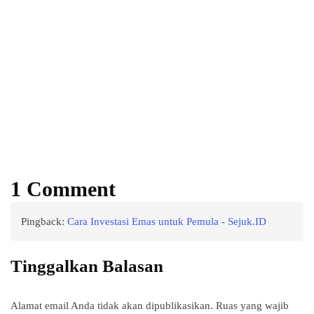
Power your team
with InHype
Add some text to explain benefits of
subscripton on your services.
1 Comment
Pingback:
Cara Investasi Emas untuk Pemula - Sejuk.ID
Tinggalkan Balasan
Alamat email Anda tidak akan dipublikasikan.
Ruas yang wajib