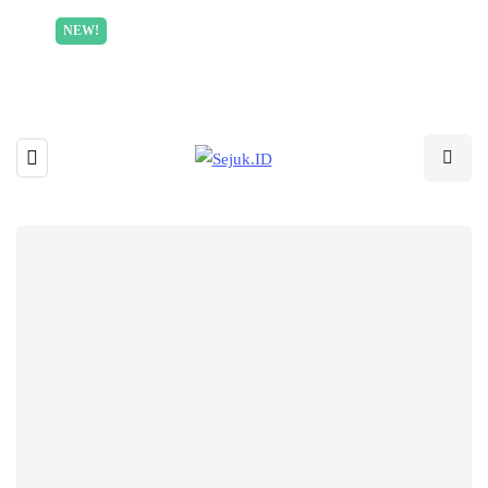
Incredible offer for our exclusive subscribers!
NEW!
Read More