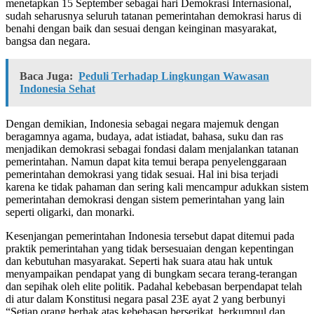
menetapkan 15 September sebagai hari Demokrasi Internasional,
sudah seharusnya seluruh tatanan pemerintahan demokrasi harus di
benahi dengan baik dan sesuai dengan keinginan masyarakat,
bangsa dan negara.
Baca Juga:
Peduli Terhadap Lingkungan Wawasan
Indonesia Sehat
Dengan demikian, Indonesia sebagai negara majemuk dengan
beragamnya agama, budaya, adat istiadat, bahasa, suku dan ras
menjadikan demokrasi sebagai fondasi dalam menjalankan tatanan
pemerintahan. Namun dapat kita temui berapa penyelenggaraan
pemerintahan demokrasi yang tidak sesuai. Hal ini bisa terjadi
karena ke tidak pahaman dan sering kali mencampur adukkan sistem
pemerintahan demokrasi dengan sistem pemerintahan yang lain
seperti oligarki, dan monarki.
Kesenjangan pemerintahan Indonesia tersebut dapat ditemui pada
praktik pemerintahan yang tidak bersesuaian dengan kepentingan
dan kebutuhan masyarakat. Seperti hak suara atau hak untuk
menyampaikan pendapat yang di bungkam secara terang-terangan
dan sepihak oleh elite politik. Padahal kebebasan berpendapat telah
di atur dalam Konstitusi negara pasal 23E ayat 2 yang berbunyi
“Setiap orang berhak atas kebebasan berserikat, berkumpul dan