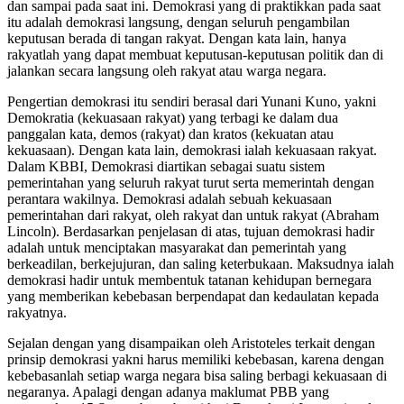
dan sampai pada saat ini. Demokrasi yang di praktikkan pada saat
itu adalah demokrasi langsung, dengan seluruh pengambilan
keputusan berada di tangan rakyat. Dengan kata lain, hanya
rakyatlah yang dapat membuat keputusan-keputusan politik dan di
jalankan secara langsung oleh rakyat atau warga negara.
Pengertian demokrasi itu sendiri berasal dari Yunani Kuno, yakni
Demokratia (kekuasaan rakyat) yang terbagi ke dalam dua
panggalan kata, demos (rakyat) dan kratos (kekuatan atau
kekuasaan). Dengan kata lain, demokrasi ialah kekuasaan rakyat.
Dalam KBBI, Demokrasi diartikan sebagai suatu sistem
pemerintahan yang seluruh rakyat turut serta memerintah dengan
perantara wakilnya. Demokrasi adalah sebuah kekuasaan
pemerintahan dari rakyat, oleh rakyat dan untuk rakyat (Abraham
Lincoln). Berdasarkan penjelasan di atas, tujuan demokrasi hadir
adalah untuk menciptakan masyarakat dan pemerintah yang
berkeadilan, berkejujuran, dan saling keterbukaan. Maksudnya ialah
demokrasi hadir untuk membentuk tatanan kehidupan bernegara
yang memberikan kebebasan berpendapat dan kedaulatan kepada
rakyatnya.
Sejalan dengan yang disampaikan oleh Aristoteles terkait dengan
prinsip demokrasi yakni harus memiliki kebebasan, karena dengan
kebebasanlah setiap warga negara bisa saling berbagi kekuasaan di
negaranya. Apalagi dengan adanya maklumat PBB yang