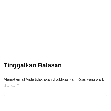
Power your team
with InHype
Add some text to explain benefits of
subscripton on your services.
Tinggalkan Balasan
Alamat email Anda tidak akan dipublikasikan.
Ruas yang wajib
ditandai
*