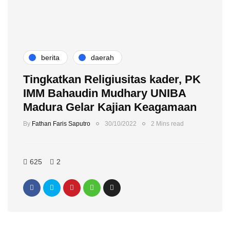
berita
daerah
Tingkatkan Religiusitas kader, PK
IMM Bahaudin Mudhary UNIBA
Madura Gelar Kajian Keagamaan
By
Fathan Faris Saputro
30/10/2022
2 Mins read
625
2