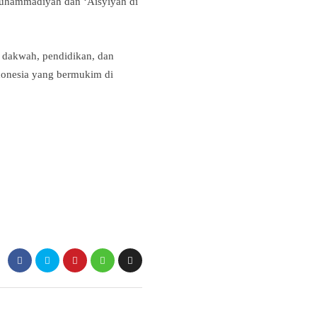
Muhammadiyah dan ‘Aisyiyah di
 dakwah, pendidikan, dan
donesia yang bermukim di