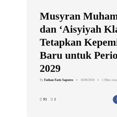
Musyran Muham
dan ‘Aisyiyah K
Tetapkan Kepem
Baru untuk Peri
2029
By
Fathan Faris Saputro
16/06/2026
1 Mins rea
93
1