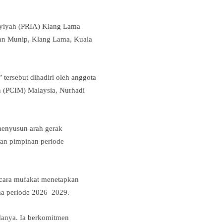
yiyah (PRIA) Klang Lama
an Munip, Klang Lama, Kuala
”
tersebut dihadiri oleh anggota
(PCIM) Malaysia, Nurhadi
 menyusun arah gerak
an pimpinan periode
ecara mufakat menetapkan
a periode 2026–2029.
anya. Ia berkomitmen