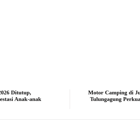
Faris Saputro
026 Ditutup,
Motor Camping di J
estasi Anak-anak
Tulungagung Perkuat