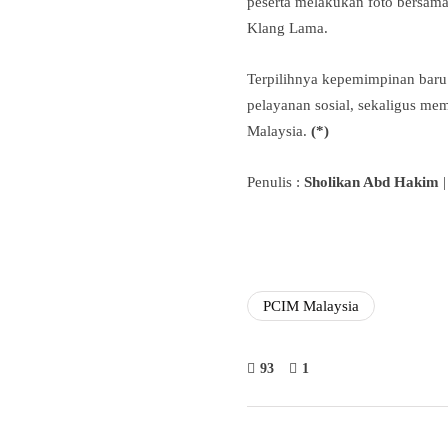
peserta melakukan foto bersam
Klang Lama.
Terpilihnya kepemimpinan baru
pelayanan sosial, sekaligus m
Malaysia.
(*)
Penulis :
Sholikan Abd Hakim
|
PCIM Malaysia
93
1