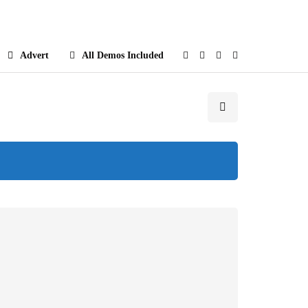
e
Advert
All Demos Included