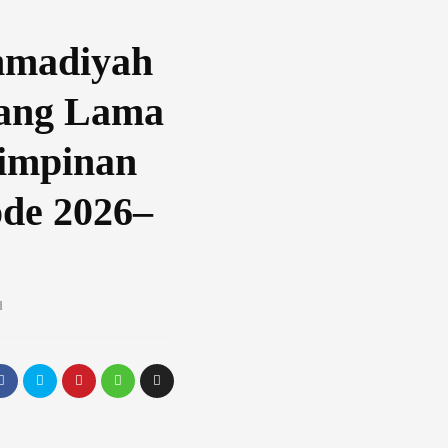
madiyah
lang Lama
impinan
ode 2026–
d