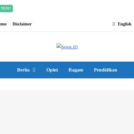
Incredible offer for our exclusive subscribers!
Read Mor
NEW!
heme
Disclaimer
English
Berita
Opini
Ragam
Pendidikan