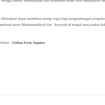
a sebagai simbol kebersamaan dan komitmen untuk terus memajukan 
 diharapkan dapat membawa energi segar bagi pengembangan program
emperkuat peran Muhammadiyah dan ‘Aisyiyah di tengah masyarakat In
 Editor :
Fathan Faris Saputro