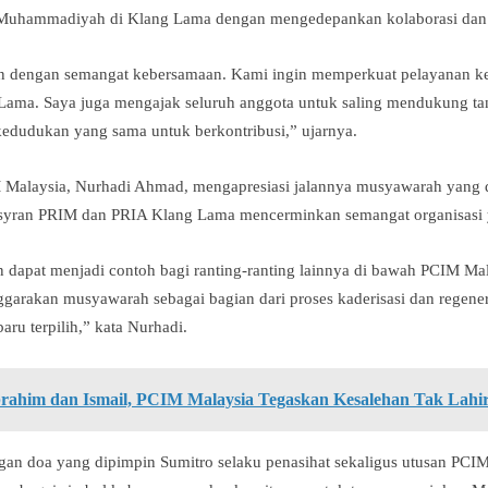
Muhammadiyah di Klang Lama dengan mengedepankan kolaborasi dan 
an dengan semangat kebersamaan. Kami ingin memperkuat pelayanan k
 Lama. Saya juga mengajak seluruh anggota untuk saling mendukung t
 kedudukan yang sama untuk berkontribusi,” ujarnya.
 Malaysia, Nurhadi Ahmad, mengapresiasi jalannya musyawarah yang di
usyran PRIM dan PRIA Klang Lama mencerminkan semangat organisasi
an dapat menjadi contoh bagi ranting-ranting lainnya di bawah PCIM Ma
garakan musyawarah sebagai bagian dari proses kaderisasi dan regene
ru terpilih,” kata Nurhadi.
rahim dan Ismail, PCIM Malaysia Tegaskan Kesalehan Tak Lahir
gan doa yang dipimpin Sumitro selaku penasihat sekaligus utusan PCIM 