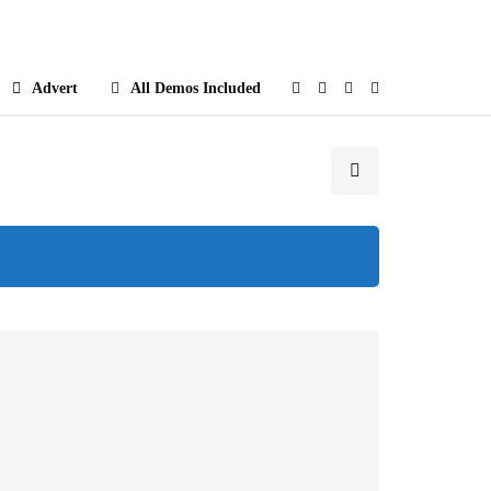
e
Advert
All Demos Included