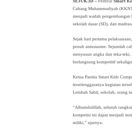
SEJUK.ID –
Festival
Smart Ki
Cabang Muhammadiyah (KKNT PC
menjadi wadah pengembangan ba
sekolah dasar (SD), dan madra
Sejak hari pertama pelaksanaan
penuh antusiasme. Sejumlah cab
menyusun angka dan teka-teki,
berlangsung kompetitif sekaligus
Ketua Panitia Smart Kids Comp
terselenggaranya kegiatan ters
Lembah Sabil, sekolah, orang t
“Alhamdulillah, seluruh rangka
kompetisi ini dapat menjadi mo
miliki,” ujarnya.