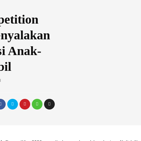
etition
enyalakan
si Anak-
il
d