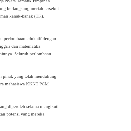
ja Nyata Tematik Pimpinan
g berlangsung meriah tersebut
taman kanak-kanak (TK),
am perlombaan edukatif dengan
nggris dan matematika,
 lainnya. Seluruh perlombaan
uh pihak yang telah mendukung
 antara mahasiswa KKNT PCM
yang diperoleh selama mengikuti
gkan potensi yang mereka