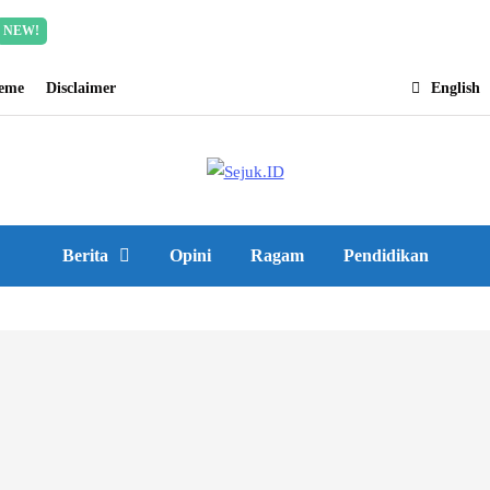
Incredible offer for our exclusive subscribers!
Read Mor
NEW!
heme
Disclaimer
English
Berita
Opini
Ragam
Pendidikan