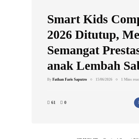
Smart Kids Comp
2026 Ditutup, M
Semangat Presta
anak Lembah Sab
By
Fathan Faris Saputro
15/06/2026
1 Mins rea
61
0