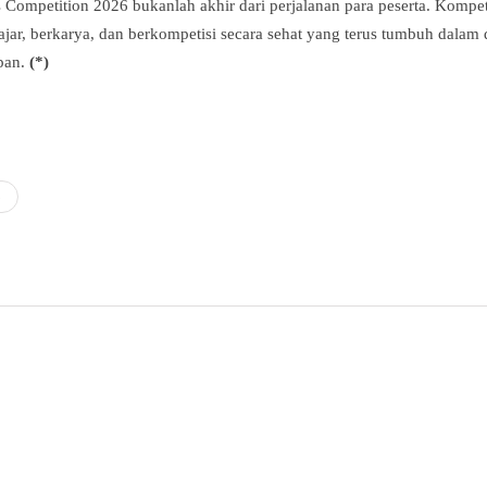
 Competition 2026 bukanlah akhir dari perjalanan para peserta. Kompet
jar, berkarya, dan berkompetisi secara sehat yang terus tumbuh dalam d
pan.
(*)
6
Faris Saputro