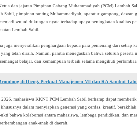
i Ketua dan jajaran Pimpinan Cabang Muhammadiyah (PCM) Lembah Sabi
 Sabil, pimpinan ranting Muhammadiyah, aparatur gampong, dewan guru
menjadi wujud dukungan nyata terhadap upaya peningkatan kualitas p
amatan Lembah Sabil.
tia juga menyerahkan penghargaan kepada para pemenang dari setiap k
asi yang telah diraih. Namun, panitia menegaskan bahwa seluruh peser
 semangat belajar, dan kemampuan terbaik selama mengikuti perlombaa
rondong di Dieng, Perkuat Manajemen MI dan RA Sambut Tah
n 2026, mahasiswa KKNT PCM Lembah Sabil berharap dapat memberikan 
 khususnya dalam menyiapkan generasi yang cerdas, kreatif, berakhlak 
i bukti bahwa kolaborasi antara mahasiswa, lembaga pendidikan, dan 
perkembangan anak-anak di daerah.