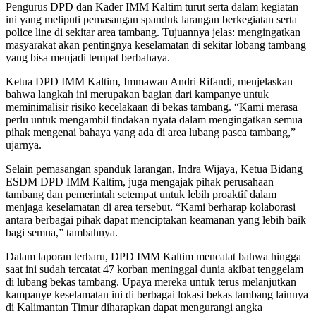
Pengurus DPD dan Kader IMM Kaltim turut serta dalam kegiatan
ini yang meliputi pemasangan spanduk larangan berkegiatan serta
police line di sekitar area tambang. Tujuannya jelas: mengingatkan
masyarakat akan pentingnya keselamatan di sekitar lobang tambang
yang bisa menjadi tempat berbahaya.
Ketua DPD IMM Kaltim, Immawan Andri Rifandi, menjelaskan
bahwa langkah ini merupakan bagian dari kampanye untuk
meminimalisir risiko kecelakaan di bekas tambang. “Kami merasa
perlu untuk mengambil tindakan nyata dalam mengingatkan semua
pihak mengenai bahaya yang ada di area lubang pasca tambang,”
ujarnya.
Selain pemasangan spanduk larangan, Indra Wijaya, Ketua Bidang
ESDM DPD IMM Kaltim, juga mengajak pihak perusahaan
tambang dan pemerintah setempat untuk lebih proaktif dalam
menjaga keselamatan di area tersebut. “Kami berharap kolaborasi
antara berbagai pihak dapat menciptakan keamanan yang lebih baik
bagi semua,” tambahnya.
Dalam laporan terbaru, DPD IMM Kaltim mencatat bahwa hingga
saat ini sudah tercatat 47 korban meninggal dunia akibat tenggelam
di lubang bekas tambang. Upaya mereka untuk terus melanjutkan
kampanye keselamatan ini di berbagai lokasi bekas tambang lainnya
di Kalimantan Timur diharapkan dapat mengurangi angka