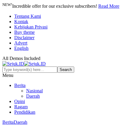
NEW!
Incredible offer for our exclusive subscribers!
Read More
Tentang Kami
Kontak
Kebijakan Privasi
Buy theme
Disclaimer
Advert
English
All Demos Included
Menu
Berita
Nasional
Daerah
Opini
Ragam
Pendidikan
Berita
Daerah