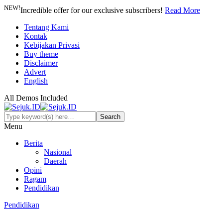
NEW!
Incredible offer for our exclusive subscribers!
Read More
Tentang Kami
Kontak
Kebijakan Privasi
Buy theme
Disclaimer
Advert
English
All Demos Included
Menu
Berita
Nasional
Daerah
Opini
Ragam
Pendidikan
Pendidikan