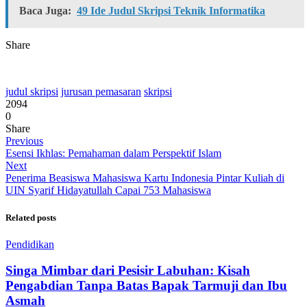
Baca Juga:
49 Ide Judul Skripsi Teknik Informatika
Share
judul skripsi
jurusan pemasaran
skripsi
2094
0
Share
Previous
Esensi Ikhlas: Pemahaman dalam Perspektif Islam
Next
Penerima Beasiswa Mahasiswa Kartu Indonesia Pintar Kuliah di
UIN Syarif Hidayatullah Capai 753 Mahasiswa
Related posts
Pendidikan
Singa Mimbar dari Pesisir Labuhan: Kisah
Pengabdian Tanpa Batas Bapak Tarmuji dan Ibu
Asmah