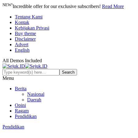
NEW!
Incredible offer for our exclusive subscribers!
Read More
Tentang Kami
Kontak
Kebijakan Privasi
Buy theme
Disclaimer
Advert
English
All Demos Included
Menu
Berita
Nasional
Daerah
Opini
Ragam
Pendidikan
Pendidikan