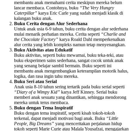
membantu anak memahami cerita meskipun mereka belum
lancar membaca. Contohnya, buku
“The Very Hungry
Caterpillar”
karya Eric Carle yang sudah menjadi klasik di
kalangan buku anak.
Buku Cerita dengan Alur Sederhana
Untuk anak usia 6-9 tahun, buku cerita dengan alur sederhana
mulai menarik perhatian mereka. Cerita seperti
“Charlie and
the Chocolate Factory”
karya Roald Dahl memperkenalkan
alur cerita yang lebih kompleks namun tetap menyenangkan.
Buku Aktivitas atau Edukatif
Buku aktivitas, seperti buku mewarnai, buku teka-teki, atau
buku eksperimen sains sederhana, sangat cocok untuk anak
yang senang belajar sambil bermain. Buku seperti ini
membantu anak mengembangkan keterampilan motorik halus,
logika, dan rasa ingin tahu mereka.
Buku Seri atau Serial
Anak usia 8-10 tahun sering tertarik pada buku serial seperti
“Diary of a Wimpy Kid”
karya Jeff Kinney. Serial buku
memberi anak sesuatu yang dinantikan, sehingga mendorong
mereka untuk terus membaca.
Buku dengan Tema Inspiratif
Buku dengan tema inspiratif, seperti kisah tokoh-tokoh
terkenal, dapat menjadi motivasi bagi anak. Buku
“Little
People, Big Dreams”
yang menceritakan perjalanan hidup
tokoh seperti Marie Curie atau Malala Yousafzai, mengajarkan