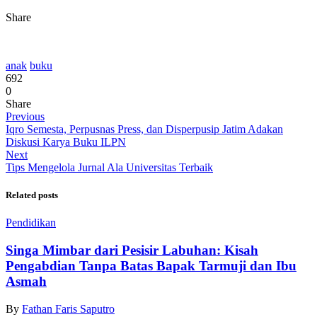
Share
anak
buku
692
0
Share
Previous
Iqro Semesta, Perpusnas Press, dan Disperpusip Jatim Adakan
Diskusi Karya Buku ILPN
Next
Tips Mengelola Jurnal Ala Universitas Terbaik
Related posts
Pendidikan
Singa Mimbar dari Pesisir Labuhan: Kisah
Pengabdian Tanpa Batas Bapak Tarmuji dan Ibu
Asmah
By
Fathan Faris Saputro