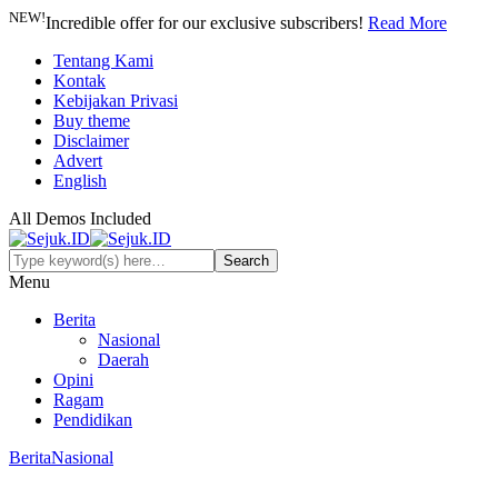
NEW!
Incredible offer for our exclusive subscribers!
Read More
Tentang Kami
Kontak
Kebijakan Privasi
Buy theme
Disclaimer
Advert
English
All Demos Included
Menu
Berita
Nasional
Daerah
Opini
Ragam
Pendidikan
Berita
Nasional