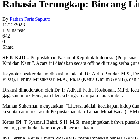
Rahasia Terungkap: Bincang Lit
By
Fathan Faris Saputro
12/12/2023
1 Mins read
642
0
Share
SEJUK.ID –
Perpustakaan Nasional Republik Indonesia (Perpusnas
Kini dan Nanti”. Acara ini diadakan secara offline di ruang serba g
Keynote speaker dalam diskusi ini adalah Dr. Aidin Bondar, M.Si, 
Pusat), Herlina Mustikasari M.A., Ph.D (Ketua Umum GPMB), dan M
Diskusi dimoderatori oleh Dr. Ir. Adiyati Fathu Roshonah, M.Pd, K
gagasan untuk kemajuan literasi bangsa dari para narasumber.
Maman Suherman menyatakan, “Literasi adalah kecakapan hidup dan 
kesulitan administrasi di Perpustakaan dan Taman Minat Baca (TBM) 
Ketua IPI, T Syamsul Bahri, S.H.,M.Si, mengingatkan bahwa pustaka
tentang pemilu dan kampanye di perpustakaan.
Ibu Herlina, Ketua Umum PP GPMB, menyampaikan bahwa GPMB memili