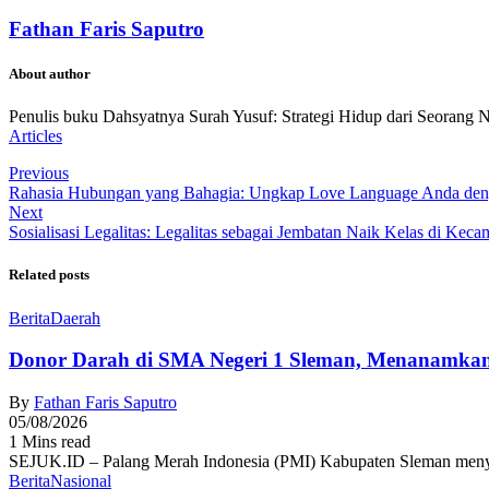
Fathan Faris Saputro
About author
Penulis buku Dahsyatnya Surah Yusuf: Strategi Hidup dari Seorang 
Articles
Previous
Rahasia Hubungan yang Bahagia: Ungkap Love Language Anda deng
Next
Sosialisasi Legalitas: Legalitas sebagai Jembatan Naik Kelas di Kec
Related posts
Berita
Daerah
Donor Darah di SMA Negeri 1 Sleman, Menanamkan
By
Fathan Faris Saputro
05/08/2026
1 Mins read
SEJUK.ID – Palang Merah Indonesia (PMI) Kabupaten Sleman menyel
Berita
Nasional