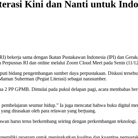
erasi Kini dan Nanti untuk Ind
 RI) bekerja sama dengan Ikatan Pustakawan Indonesia (IPI) dan Ge
una Perpusnas RI dan online melalui Zoom Cloud Meet pada Senin (11/1
Deputi bidang pengembangan sumber daya perpustakaan. Diskusi terseb
aman Suherman (Pegiat Literasi) sebagai narasumber.
etua 2 PP GPMB. Dimulai pada pukul delapan pagi, acara membahas ber
pembelajaran seumur hidup.” Ia juga mencatat bahwa buku digital m
yang dirasakan oleh para relawan yang berjuang.
wan harus terus berkembang seiring dengan perkembangan teknologi. 
ki program untuk meningkatkan kualitas dan kuantitas perpustakaa