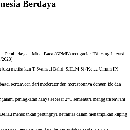
onesia Berdaya
rakan Pembudayaan Minat Baca (GPMB) menggelar “Bincang Literasi
2/2023).
ut juga melibatkan T Syamsul Bahri, S.H.,M.Si (Ketua Umum IPI
bagai pertanyaan dari moderator dan meresponnya dengan ide dan
engalami peningkatan hanya sebesar 2%, sementara menggarisbawahi
Beliau menekankan pentingnya netralitas dalam menampilkan kliping
n desa, mendampingi kualitas perpustakaan sekolah, dan