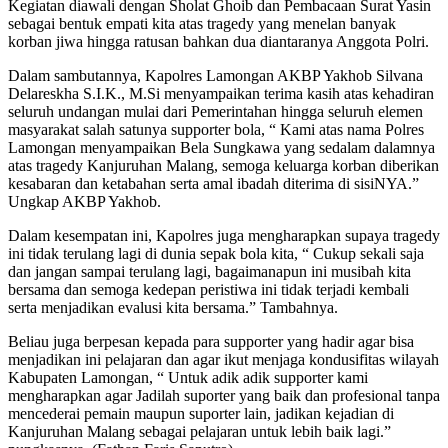
Kegiatan diawali dengan Sholat Ghoib dan Pembacaan Surat Yasin
sebagai bentuk empati kita atas tragedy yang menelan banyak
korban jiwa hingga ratusan bahkan dua diantaranya Anggota Polri.
Dalam sambutannya, Kapolres Lamongan AKBP Yakhob Silvana
Delareskha S.I.K., M.Si menyampaikan terima kasih atas kehadiran
seluruh undangan mulai dari Pemerintahan hingga seluruh elemen
masyarakat salah satunya supporter bola, “ Kami atas nama Polres
Lamongan menyampaikan Bela Sungkawa yang sedalam dalamnya
atas tragedy Kanjuruhan Malang, semoga keluarga korban diberikan
kesabaran dan ketabahan serta amal ibadah diterima di sisiNYA.”
Ungkap AKBP Yakhob.
Dalam kesempatan ini, Kapolres juga mengharapkan supaya tragedy
ini tidak terulang lagi di dunia sepak bola kita, “ Cukup sekali saja
dan jangan sampai terulang lagi, bagaimanapun ini musibah kita
bersama dan semoga kedepan peristiwa ini tidak terjadi kembali
serta menjadikan evalusi kita bersama.” Tambahnya.
Beliau juga berpesan kepada para supporter yang hadir agar bisa
menjadikan ini pelajaran dan agar ikut menjaga kondusifitas wilayah
Kabupaten Lamongan, “ Untuk adik adik supporter kami
mengharapkan agar Jadilah suporter yang baik dan profesional tanpa
mencederai pemain maupun suporter lain, jadikan kejadian di
Kanjuruhan Malang sebagai pelajaran untuk lebih baik lagi.”