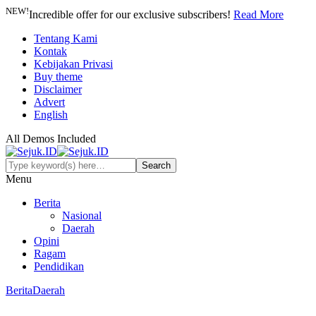
NEW!
Incredible offer for our exclusive subscribers!
Read More
Tentang Kami
Kontak
Kebijakan Privasi
Buy theme
Disclaimer
Advert
English
All Demos Included
Menu
Berita
Nasional
Daerah
Opini
Ragam
Pendidikan
Berita
Daerah