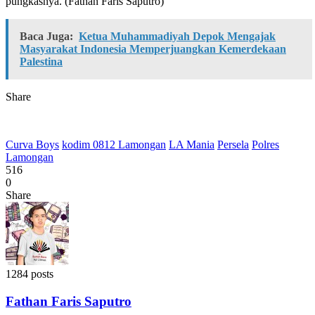
pungkasnya. (Fathan Faris Saputro)
Baca Juga:
Ketua Muhammadiyah Depok Mengajak
Masyarakat Indonesia Memperjuangkan Kemerdekaan
Palestina
Share
Curva Boys
kodim 0812 Lamongan
LA Mania
Persela
Polres
Lamongan
516
0
Share
1284 posts
Fathan Faris Saputro