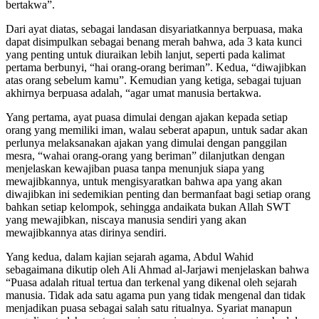
bertakwa”.
Dari ayat diatas, sebagai landasan disyariatkannya berpuasa, maka
dapat disimpulkan sebagai benang merah bahwa, ada 3 kata kunci
yang penting untuk diuraikan lebih lanjut, seperti pada kalimat
pertama berbunyi, “hai orang-orang beriman”. Kedua, “diwajibkan
atas orang sebelum kamu”. Kemudian yang ketiga, sebagai tujuan
akhirnya berpuasa adalah, “agar umat manusia bertakwa.
Yang pertama, ayat puasa dimulai dengan ajakan kepada setiap
orang yang memiliki iman, walau seberat apapun, untuk sadar akan
perlunya melaksanakan ajakan yang dimulai dengan panggilan
mesra, “wahai orang-orang yang beriman” dilanjutkan dengan
menjelaskan kewajiban puasa tanpa menunjuk siapa yang
mewajibkannya, untuk mengisyaratkan bahwa apa yang akan
diwajibkan ini sedemikian penting dan bermanfaat bagi setiap orang
bahkan setiap kelompok, sehingga andaikata bukan Allah SWT
yang mewajibkan, niscaya manusia sendiri yang akan
mewajibkannya atas dirinya sendiri.
Yang kedua, dalam kajian sejarah agama, Abdul Wahid
sebagaimana dikutip oleh Ali Ahmad al-Jarjawi menjelaskan bahwa
“Puasa adalah ritual tertua dan terkenal yang dikenal oleh sejarah
manusia. Tidak ada satu agama pun yang tidak mengenal dan tidak
menjadikan puasa sebagai salah satu ritualnya. Syariat manapun