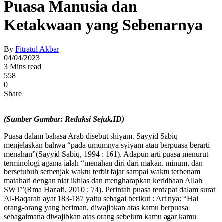
Puasa Manusia dan
Ketakwaan yang Sebenarnya
By
Fitratul Akbar
04/04/2023
3 Mins read
558
0
Share
(Sumber Gambar: Redaksi Sejuk.ID)
Puasa dalam bahasa Arab disebut shiyam. Sayyid Sabiq
menjelaskan bahwa “pada umumnya syiyam atau berpuasa berarti
menahan”(Sayyid Sabiq, 1994 : 161). Adapun arti puasa menurut
terminologi agama ialah “menahan diri dari makan, minum, dan
bersetubuh semenjak waktu terbit fajar sampai waktu terbenam
matahari dengan niat ikhlas dan mengharapkan keridhaan Allah
SWT”(Rma Hanafi, 2010 : 74). Perintah puasa terdapat dalam surat
Al-Baqarah ayat 183-187 yaitu sebagai berikut : Artinya: “Hai
orang-orang yang beriman, diwajibkan atas kamu berpuasa
sebagaimana diwajibkan atas orang sebelum kamu agar kamu