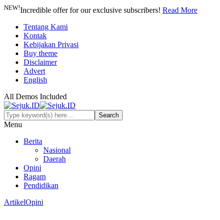
NEW!
Incredible offer for our exclusive subscribers!
Read More
Tentang Kami
Kontak
Kebijakan Privasi
Buy theme
Disclaimer
Advert
English
All Demos Included
Menu
Berita
Nasional
Daerah
Opini
Ragam
Pendidikan
Artikel
Opini