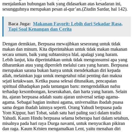
menjalankan hubungan baik yang didasarkan atas kesadaran ini,
sesungguhnya merupakan pesan al-qur’an.(Ziudin Sardar, hal 142).
Baca Juga:
Makanan Favorit: Lebih dari Sekadar Rasa,
Tapi Soal Kenangan dan Cerita
Dengan demikian, Berpuasa mewajibkan seseorang untuk tidak
makan dan minum. Kita diperintahkan untuk tidak makan makanan
secara umum, baik yang subtansinya hlal, apalagi yang haram.
Lebih lanjut, kita diperintahkan untuk tidak mengonsumsi apa yang
diharamkan atau yang diperoleh melalui cara yang haram. Berpuasa
merupakan sarana bukan hanya untuk mendekatkan diri kepada
allah, melainkan juga untuk mengetahui nilai penting dan makna
sejati ketakwaan. Ketika puasa selesai ditunaikan, pencapaian
spiritual dihadapkan pada tantangan baru: mengendalikan nafsu
terhadap kesombongan, keserakahan, dan harta yang haram. Selain
itu, ajaran berpuasa adalah suatu ajaran universal setiap agama-
agama. Sebagai bagian insitusi agama, universalitas ibadah puasa
sama degan ibadah lainnya seperti. Orang Yahudi berpuasa pada
Yom Kippur, hari Tobat, salah satu hari paling suci dalam tradisi
Yahudi. Kaum Hindu berpuasa selama beberapa hari dalam setahun,
misalnya pada hari raya Durga navami, untuk menyucikan pikiran
dan raga. Kaum Kristen mengamalkan Lent, yaitu menahan diri