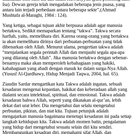
Isa). Dewan gereja telah mengadakan beberapa jenis puasa, yang
antara lain terjadi perbedaan antara beberapa sekte”,(Ahmad
Mushtafa al-Maraghi, 1984 : 124).
Yang ketiga, sebagai tujuan akhir berpuasa adalah agar manusia
bertakwa, Sedikit memaparkan tentang “takwa”. Takwa secara
harfiah, yaitu, memelihara diri. Karena orang-orang yang bertakwa
ia akan memelihara dirinya dari perbuatan-perbuatan yang tidak
dibenarkan oleh Allah. Menurut ulama, pengertian takwa adalah
“menjalankan segala perintah Allah dan menjauhi segala apa-apa
yang dilarang oleh Allah”. Jika manusia bertakwa dengan sebenar-
benarnya maka akan memperoleh kebahagiaan yang hakiki,
kabahagiaan yang abadi dengan masuk ke dalam surga-Nya Allah.
(Yususf Al-Qardhawy, Hidup Menjadi Taqwa, 2004, hal. 65).
Ziaudin Sardar mengartikan kata Takwa adalah ingatan, sebuah
kesadaran mengenai kepastian, hakikat dan keberadaan allah yang
dialami secara intelektual, spiritual, dan emosional. Takwa adalah
kesadaran bahwa Allah, seperti yang dikatakan al-qur’an, lebih
dekat dari urat leher. Dia mengetahui dan selalu mengetahui
perbuatan, pikiran, dan niat kita. Tujuan petunjuk adalah
mengajarkan manusia bagaimana menetapi kesadaran ini pada setiap
langkah kehidupan kita. Takwa adalah momen batin, pengalaman
yang hidup dari mengetahui sesuatu selain diri kita sendiri.
Membangunkan kesadran diri, memahami sifat Allah, dan