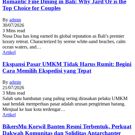
Romantic Fine Dining in Bali: Why Jard'Or is the
Top Choice for Couples
By
admin
30/07/2026
3 Mins read
Nusa Dua has long earned its global reputation as Bali’s premier
luxury retreat. Characterized by serene white-sand beaches, calm
ocean waters, and…
Artikel
Ekspansi Pasar UMKM Tidak Harus Rumit: Begini
Cara Memilih Ekspedisi yang Tepat
By
admin
21/07/2026
3 Mins read
Salah satu hambatan yang paling sering dirasakan pelaku UMKM
saat hendak memperluas pasar adalah urusan pengiriman barang.
Menjual ke luar kota terdengar…
Artikel
BikersMu Korwil Banten Resmi Terbentuk, Perkuat
Dakwah Komunitas dan Soliditas Antarchapter