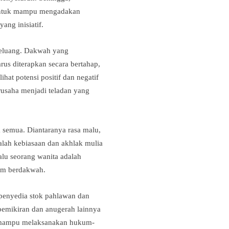
 untuk mampu mengadakan
ng inisiatif.
peluang. Dakwah yang
us diterapkan secara bertahap,
at potensi positif dan negatif
rusaha menjadi teladan yang
a semua. Diantaranya rasa malu,
alah kebiasaan dan akhlak mulia
alu seorang wanita adalah
lam berdakwah.
 penyedia stok pahlawan dan
 pemikiran dan anugerah lainnya
a mampu melaksanakan hukum-