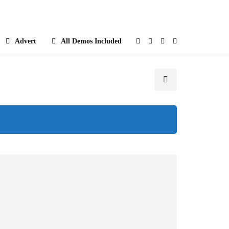
e
Advert
All Demos Included