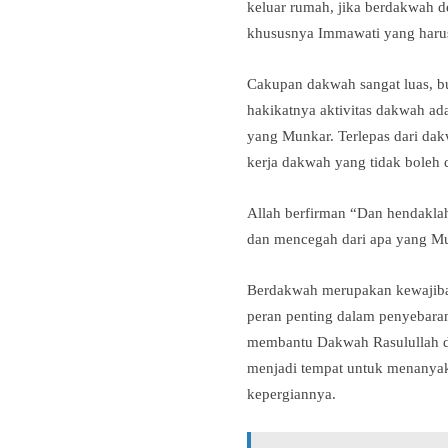
keluar rumah, jika berdakwah
khususnya Immawati yang haru
Cakupan dakwah sangat luas, b
hakikatnya aktivitas dakwah a
yang Munkar. Terlepas dari dakw
kerja dakwah yang tidak boleh d
Allah berfirman “Dan hendakla
dan mencegah dari apa yang Mu
Berdakwah merupakan kewajiban
peran penting dalam penyebara
membantu Dakwah Rasulullah de
menjadi tempat untuk menanyak
kepergiannya.