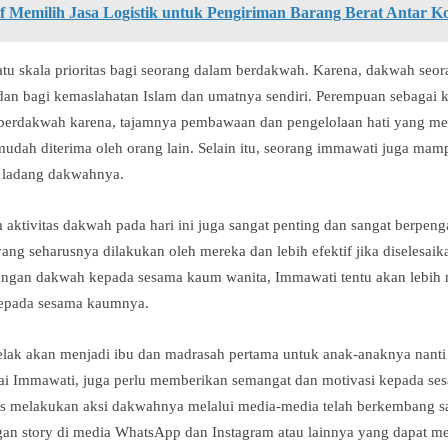
tif Memilih Jasa Logistik untuk Pengiriman Barang Berat Antar K
atu skala prioritas bagi seorang dalam berdakwah. Karena, dakwah seo
 dan bagi kemaslahatan Islam dan umatnya sendiri. Perempuan sebagai
erdakwah karena, tajamnya pembawaan dan pengelolaan hati yang 
udah diterima oleh orang lain. Selain itu, seorang immawati juga ma
 ladang dakwahnya.
aktivitas dakwah pada hari ini juga sangat penting dan sangat berpeng
g seharusnya dilakukan oleh mereka dan lebih efektif jika diselesaik
engan dakwah kepada sesama kaum wanita, Immawati tentu akan lebih 
epada sesama kaumnya.
kelak akan menjadi ibu dan madrasah pertama untuk anak-anaknya nant
gai Immawati, juga perlu memberikan semangat dan motivasi kepada 
s melakukan aksi dakwahnya melalui media-media telah berkembang sa
tingan story di media WhatsApp dan Instagram atau lainnya yang dapat