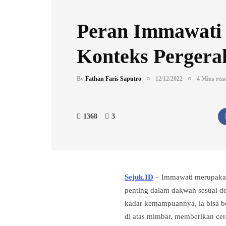
Peran Immawati
Konteks Pergera
By
Fathan Faris Saputro
12/12/2022
4 Mins rea
1368
3
Sejuk.ID
–
Immawati merupakan 
penting dalam dakwah sesuai 
kadar kemampuannya, ia bisa b
di atas mimbar, memberikan ce