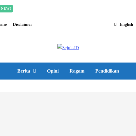
Incredible offer for our exclusive subscribers!
Read Mor
NEW!
heme
Disclaimer
English
Berita
Opini
Ragam
Pendidikan