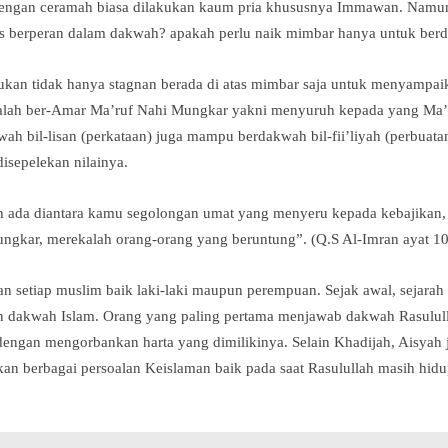
 dengan ceramah biasa dilakukan kaum pria khususnya Immawan. Namu
s berperan dalam dakwah? apakah perlu naik mimbar hanya untuk ber
ukan tidak hanya stagnan berada di atas mimbar saja untuk menyampa
dalah ber-Amar Ma’ruf Nahi Mungkar yakni menyuruh kepada yang Ma’
ah bil-lisan (perkataan) juga mampu berdakwah bil-fii’liyah (perbuata
isepelekan nilainya.
h ada diantara kamu segolongan umat yang menyeru kepada kebajikan
ngkar, merekalah orang-orang yang beruntung”. (Q.S Al-Imran ayat 10
 setiap muslim baik laki-laki maupun perempuan. Sejak awal, sejarah
n dakwah Islam. Orang yang paling pertama menjawab dakwah Rasululla
ngan mengorbankan harta yang dimilikinya. Selain Khadijah, Aisyah j
an berbagai persoalan Keislaman baik pada saat Rasulullah masih hid