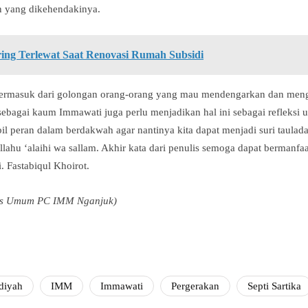
 yang dikehendakinya.
ring Terlewat Saat Renovasi Rumah Subsidi
termasuk dari golongan orang-orang yang mau mendengarkan dan meng
ebagai kaum Immawati juga perlu menjadikan hal ini sebagai refleksi u
 peran dalam berdakwah agar nantinya kita dapat menjadi suri taulada
allahu ‘alaihi wa sallam. Akhir kata dari penulis semoga dapat bermanfa
 Fastabiqul Khoirot.
ris Umum PC IMM Nganjuk)
diyah
IMM
Immawati
Pergerakan
Septi Sartika