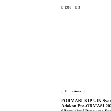
1368
3
Fathan 
Previous
FORMABI-KIP UIN Syarif
Adakan Pra-ORMASI 202