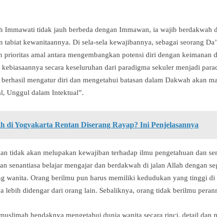
h Immawati tidak jauh berbeda dengan Immawan, ia wajib berdakwah 
 tabiat kewanitaannya. Di sela-sela kewajibannya, sebagai seorang Da
 prioritas amal antara mengembangkan potensi diri dengan keimanan
 kebiasaannya secara keseluruhan dari paradigma sekuler menjadi para
lah berhasil mengatur diri dan mengetahui batasan dalam Dakwah aka
 Unggul dalam Intektual”.
 di Yogyakarta Rentan Diserang Rayap? Ini Penjelasannya
an tidak akan melupakan kewajiban terhadap ilmu pengetahuan dan se
kan senantiasa belajar mengajar dan berdakwah di jalan Allah dengan s
ng wanita. Orang berilmu pun harus memiliki kedudukan yang tinggi d
 lebih didengar dari orang lain. Sebaliknya, orang tidak berilmu perann
uslimah hendaknya mengetahui dunia wanita secara rinci, detail dan 