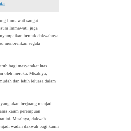
ota
rang Immawati sangat
 kaum Immawati, juga
menyampaikan bentuk dakwahnya
mpu menorehkan segala
aruh bagi masyarakat luas.
an oleh mereka. Misalnya,
mudah dan lebih leluasa dalam
i yang akan berjuang menjadi
sesama kaum perempuan
at ini. Misalnya, dakwah
 menjadi wadah dakwah bagi kaum