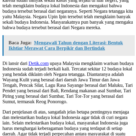
karena sudah banyak sekali kasus yang terjadi di luar negeri, yang
telah mengklaim budaya lokal Indonesia dan mengakui bahwa
budaya tersebut berasal dari negaranya. Seperti Negara tetangga kita
yaitu Malaysia. Negara Upin Ipin tersebut telah mengklaim banyak
sekali budaya Indonesia. Masyarakatnya pun banyak yang mengaku
bahwa budaya tersebut berasal dari Negara mereka.
Baca Juga:
Mengawali Tahun dengan Literasi: Bentuk
Ikhtiar Merawat Cara Berpikir dan Bertindak
Di lansir dari
Detik.com
upaya Malaysia mengklaim warisan budaya
Indonesia sudah terjadi berkali kali. Tercatat sekitar 12 budaya lokal
yang hendak diklaim oleh Negara tetangga. Diantaranya adalah
Wayang Kulit yang berasal dari daerah Jawa Timur dan Jawa
Tengah, Pencak Silat, Lagu Rasa Sayange berasal dari Maluku, Tari
Pendet yang berasal dari Bali, Rendang makanan asal Sumbar, Tari
Piring yang berasal dari Sumbar, Tari Tor-Tor yang berasal dari
Sumut, termasuk Reog Ponorogo.
Dari penjelasan di atas, sangatlah jelas betapa pentingnya menjaga
dan melestarikan budaya lokal Indonesia agar tidak di curi negara
lain. Selain melestarikan budaya lokal, masyarakat Indonesia juga
harus menghargai keberagaman budaya yang terdapat di setiap
daerah. Agar tidak terjadi perpecahan antara masyarakat di suatu