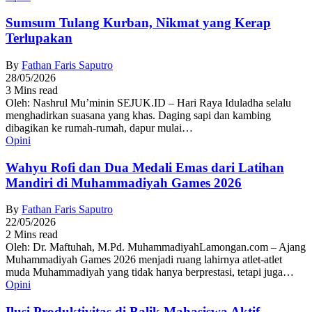
Sumsum Tulang Kurban, Nikmat yang Kerap
Terlupakan
By
Fathan Faris Saputro
28/05/2026
3 Mins read
Oleh: Nashrul Mu’minin SEJUK.ID – Hari Raya Iduladha selalu
menghadirkan suasana yang khas. Daging sapi dan kambing
dibagikan ke rumah-rumah, dapur mulai…
Opini
Wahyu Rofi dan Dua Medali Emas dari Latihan
Mandiri di Muhammadiyah Games 2026
By
Fathan Faris Saputro
22/05/2026
2 Mins read
Oleh: Dr. Maftuhah, M.Pd. MuhammadiyahLamongan.com – Ajang
Muhammadiyah Games 2026 menjadi ruang lahirnya atlet-atlet
muda Muhammadiyah yang tidak hanya berprestasi, tetapi juga…
Opini
Ilusi Produktivitas di Balik Mahasiswa Aktif