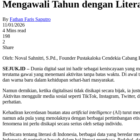
Mengawali Tahun dengan Litera
By
Fathan Faris Saputro
11/01/2026
4 Mins read
198
2
Share
Oleh: Noval Sahnitri, S.Pd., Founder Pustakaloka Cendekia Caban
SEJUK.ID –
Dunia digital saat ini hadir sebagai keniscayaan yang 
terutama gawai yang menemani aktivitas tanpa batas waktu. Di awal t
dan warna baru dalam kehidupan sehari-hari masyarakat.
Namun demikian, ketika digitalisasi tidak disikapi secara bijak, ia j
Aktivitas menggulir media sosial seperti TikTok, Instagram, Twitter, 
perhatian.
Kehadiran kecerdasan buatan atau
artificial intelligence
(AI) turut me
namun ada pula yang menolaknya dengan berbagai pertimbangan etis. 
fenomena ini perlu disikapi secara serius oleh setiap individu.
Berbicara tentang literasi di Indonesia, berbagai data yang bereda
Indonesia di peringkat bawah dalam hal literasi membaca. Padahal, dar