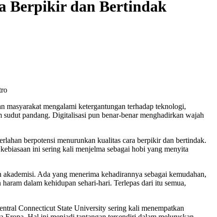
a Berpikir dan Bertindak
tro
isan masyarakat mengalami ketergantungan terhadap teknologi,
am sudut pandang. Digitalisasi pun benar-benar menghadirkan wajah
perlahan berpotensi menurunkan kualitas cara berpikir dan bertindak.
, kebiasaan ini sering kali menjelma sebagai hobi yang menyita
an akademisi. Ada yang menerima kehadirannya sebagai kemudahan,
aram dalam kehidupan sehari-hari. Terlepas dari itu semua,
ntral Connecticut State University sering kali menempatkan
ra Eropa. Hal ini menjadi tantangan tersendiri dalam meluruskan