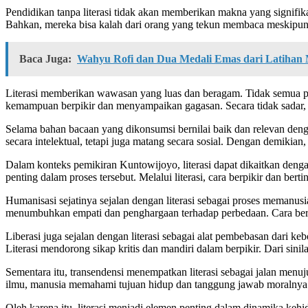
Pendidikan tanpa literasi tidak akan memberikan makna yang signifi
Bahkan, mereka bisa kalah dari orang yang tekun membaca meskipun tid
Baca Juga:
Wahyu Rofi dan Dua Medali Emas dari Latihan
Literasi memberikan wawasan yang luas dan beragam. Tidak semua p
kemampuan berpikir dan menyampaikan gagasan. Secara tidak sadar, 
Selama bahan bacaan yang dikonsumsi bernilai baik dan relevan dengan
secara intelektual, tetapi juga matang secara sosial. Dengan demikian,
Dalam konteks pemikiran Kuntowijoyo, literasi dapat dikaitkan denga
penting dalam proses tersebut. Melalui literasi, cara berpikir dan bert
Humanisasi sejatinya sejalan dengan literasi sebagai proses memanus
menumbuhkan empati dan penghargaan terhadap perbedaan. Cara berpik
Liberasi juga sejalan dengan literasi sebagai alat pembebasan dari k
Literasi mendorong sikap kritis dan mandiri dalam berpikir. Dari sini
Sementara itu, transendensi menempatkan literasi sebagai jalan menuj
ilmu, manusia memahami tujuan hidup dan tanggung jawab moralnya.
Oleh karena itu, literasi menjadi elemen penting dalam dinamika ke