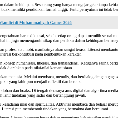
kan dalam kehidupan. Seseorang yang hanya mengejar gelar tanpa kebia
ak memiliki pendidikan formal tinggi. Tentu pernyataan ini tidak bersi
 Mandiri di Muhammadiyah Games 2026
engetahuan harus dikuasai, sebab setiap orang dapat memilih sesuai
hal ini juga memengaruhi sikap dan perilaku dalam kehidupan bermasy
 profesi atau hobi, manfaatnya akan sangat terasa. Literasi membantu 
 literasi berkontribusi pada pembentukan karakter.
n konsep humanisasi, liberasi, dan transendensi. Ketiganya saling ber
indak diarahkan pada nilai-nilai kemanusiaan.
iakan manusia. Melalui membaca, menulis, dan berdialog dengan gagasan,
ir yang lahir pun menjadi reflektif dan beretika.
ebodohan dan hoaks. Di tengah derasnya arus digital dan algoritma medi
lah lahir tindakan yang sadar dan bertanggung jawab.
u kesadaran nilai dan spiritualitas. Aktivitas membaca dan belajar me
 Literasi pun membentuk tindakan yang bermakna dan bernurani.
hidupan. Literasi berperan besar dalam menunjang keberhasilan pendid