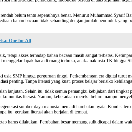
ang rendah belum tentu sepenuhnya benar. Menurut Muhammad Syarif 
sediaan bahan bacaan tidak sebanding dengan jumlah penduduk yang besa
ka: One for All
, tetapi akses terhadap bahan bacaan masih sangat terbatas. Ketimpan
saat menggelar lapak baca di ruang terbuka, anak-anak usia TK hingg
 usia SMP hingga perguruan tinggi. Perkembangan era digital turut m
ondasi penting. Tanpa literasi yang kuat, proses belajar berisiko kehila
 lanjutan. Selain itu, tidak semua pemangku kebijakan dari tingkat pu
an komunitas literasi. Namun, keberadaan mereka belum mampu menyele
a regenerasi sumber daya manusia menjadi hambatan nyata. Kondisi terse
a itu, gerakan literasi akan berjalan di tempat.
tetap harus dilakukan. Perubahan besar memang sulit dicapai dalam wakt