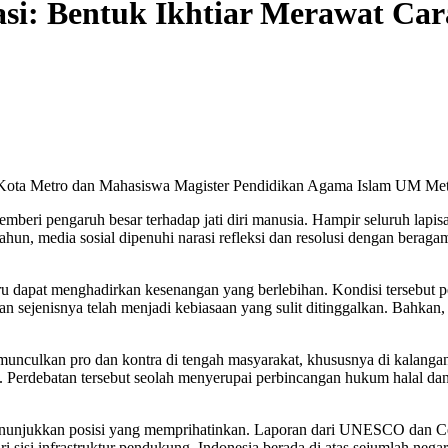
si: Bentuk Ikhtiar Merawat Car
g Kota Metro dan Mahasiswa Magister Pendidikan Agama Islam UM Me
memberi pengaruh besar terhadap jati diri manusia. Hampir seluruh lap
ahun, media sosial dipenuhi narasi refleksi dan resolusi dengan berag
ustru dapat menghadirkan kesenangan yang berlebihan. Kondisi tersebut 
dan sejenisnya telah menjadi kebiasaan yang sulit ditinggalkan. Bahkan
munculkan pro dan kontra di tengah masyarakat, khususnya di kalang
Perdebatan tersebut seolah menyerupai perbincangan hukum halal dan h
r menunjukkan posisi yang memprihatinkan. Laporan dari UNESCO dan Ce
i sisi infrastruktur pendukung, Indonesia berada di atas sejumlah nega