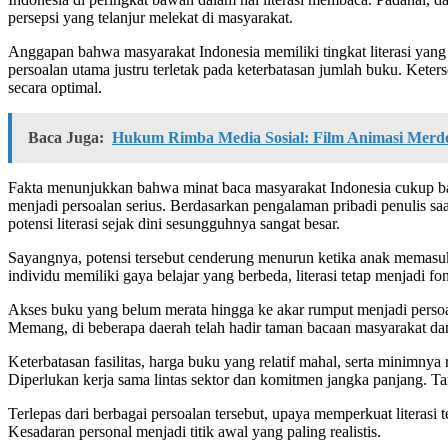
persepsi yang telanjur melekat di masyarakat.
Anggapan bahwa masyarakat Indonesia memiliki tingkat literasi y
persoalan utama justru terletak pada keterbatasan jumlah buku. Keter
secara optimal.
Baca Juga:
Hukum Rimba Media Sosial: Film Animasi Merde
Fakta menunjukkan bahwa minat baca masyarakat Indonesia cukup baik
menjadi persoalan serius. Berdasarkan pengalaman pribadi penulis 
potensi literasi sejak dini sesungguhnya sangat besar.
Sayangnya, potensi tersebut cenderung menurun ketika anak memasuki
individu memiliki gaya belajar yang berbeda, literasi tetap menjadi f
Akses buku yang belum merata hingga ke akar rumput menjadi persoalan
Memang, di beberapa daerah telah hadir taman bacaan masyarakat d
Keterbatasan fasilitas, harga buku yang relatif mahal, serta minimny
Diperlukan kerja sama lintas sektor dan komitmen jangka panjang. Tanp
Terlepas dari berbagai persoalan tersebut, upaya memperkuat literasi 
Kesadaran personal menjadi titik awal yang paling realistis.