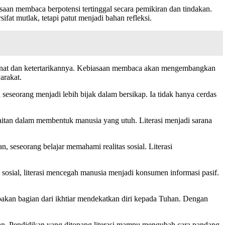
saan membaca berpotensi tertinggal secara pemikiran dan tindakan.
fat mutlak, tetapi patut menjadi bahan refleksi.
 minat dan ketertarikannya. Kebiasaan membaca akan mengembangkan
arakat.
seseorang menjadi lebih bijak dalam bersikap. Ia tidak hanya cerdas
kaitan dalam membentuk manusia yang utuh. Literasi menjadi sarana
 seseorang belajar memahami realitas sosial. Literasi
a sosial, literasi mencegah manusia menjadi konsumen informasi pasif.
rupakan bagian dari ikhtiar mendekatkan diri kepada Tuhan. Dengan
ikan. Pendidikan yang ditopang literasi mampu mengubah cara pandang