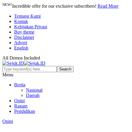
NEW!
Incredible offer for our exclusive subscribers!
Read More
Tentang Kami
Kontak
Kebijakan Privasi
Buy theme
Disclaimer
Advert
English
All Demos Included
Menu
Berita
Nasional
Daerah
Opini
Ragam
Pendidikan
Opini