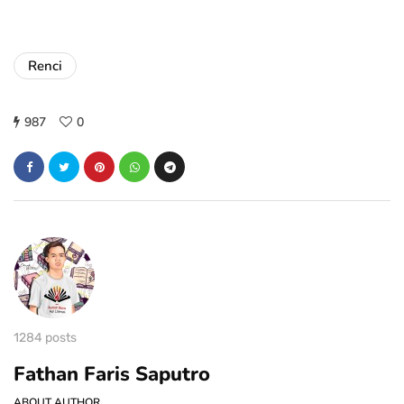
Renci
987
0
1284 posts
Fathan Faris Saputro
ABOUT AUTHOR