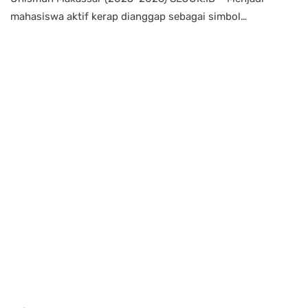
mahasiswa aktif kerap dianggap sebagai simbol…
Power your team
with InHype
Add some text to explain benefits of
subscripton on your services.