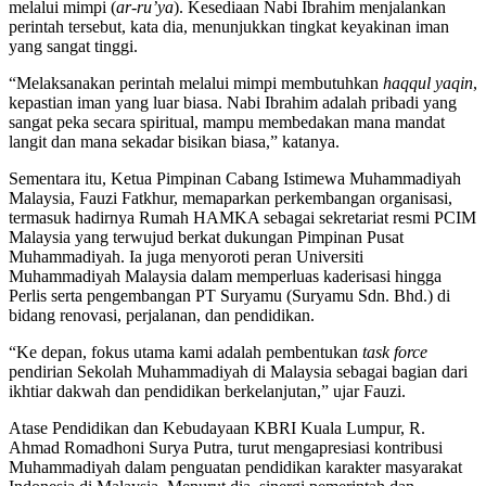
melalui mimpi (
ar-ru’ya
). Kesediaan Nabi Ibrahim menjalankan
perintah tersebut, kata dia, menunjukkan tingkat keyakinan iman
yang sangat tinggi.
“Melaksanakan perintah melalui mimpi membutuhkan
haqqul yaqin
,
kepastian iman yang luar biasa. Nabi Ibrahim adalah pribadi yang
sangat peka secara spiritual, mampu membedakan mana mandat
langit dan mana sekadar bisikan biasa,” katanya.
Sementara itu, Ketua
Pimpinan Cabang Istimewa Muhammadiyah
Malaysia
,
Fauzi Fatkhur
, memaparkan perkembangan organisasi,
termasuk hadirnya Rumah HAMKA sebagai sekretariat resmi PCIM
Malaysia yang terwujud berkat dukungan
Pimpinan Pusat
Muhammadiyah
. Ia juga menyoroti peran
Universiti
Muhammadiyah Malaysia
dalam memperluas kaderisasi hingga
Perlis serta pengembangan PT Suryamu (Suryamu Sdn. Bhd.) di
bidang renovasi, perjalanan, dan pendidikan.
“Ke depan, fokus utama kami adalah pembentukan
task force
pendirian Sekolah Muhammadiyah di Malaysia sebagai bagian dari
ikhtiar dakwah dan pendidikan berkelanjutan,” ujar Fauzi.
Atase Pendidikan dan Kebudayaan KBRI Kuala Lumpur, R.
Ahmad Romadhoni Surya Putra, turut mengapresiasi kontribusi
Muhammadiyah dalam penguatan pendidikan karakter masyarakat