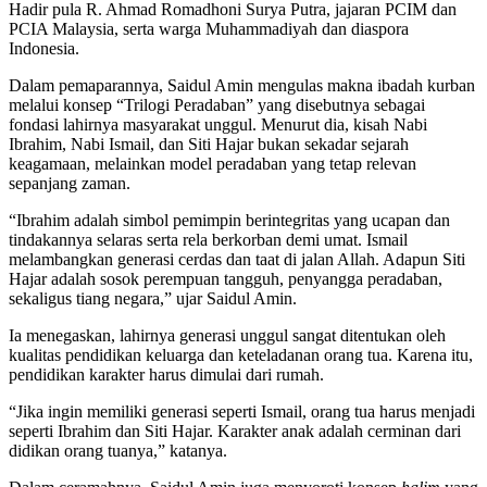
Hadir pula
R. Ahmad Romadhoni Surya Putra
, jajaran PCIM dan
PCIA Malaysia, serta warga Muhammadiyah dan diaspora
Indonesia.
Dalam pemaparannya, Saidul Amin mengulas makna ibadah kurban
melalui konsep “Trilogi Peradaban” yang disebutnya sebagai
fondasi lahirnya masyarakat unggul. Menurut dia, kisah Nabi
Ibrahim, Nabi Ismail, dan Siti Hajar bukan sekadar sejarah
keagamaan, melainkan model peradaban yang tetap relevan
sepanjang zaman.
“Ibrahim adalah simbol pemimpin berintegritas yang ucapan dan
tindakannya selaras serta rela berkorban demi umat. Ismail
melambangkan generasi cerdas dan taat di jalan Allah. Adapun Siti
Hajar adalah sosok perempuan tangguh, penyangga peradaban,
sekaligus tiang negara,” ujar Saidul Amin.
Ia menegaskan, lahirnya generasi unggul sangat ditentukan oleh
kualitas pendidikan keluarga dan keteladanan orang tua. Karena itu,
pendidikan karakter harus dimulai dari rumah.
“Jika ingin memiliki generasi seperti Ismail, orang tua harus menjadi
seperti Ibrahim dan Siti Hajar. Karakter anak adalah cerminan dari
didikan orang tuanya,” katanya.