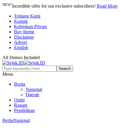
NEW!
Incredible offer for our exclusive subscribers!
Read More
Tentang Kami
Kontak
Kebijakan Privasi
Buy theme
Disclaimer
Advert
English
All Demos Included
Menu
Berita
Nasional
Daerah
Opini
Ragam
Pendidikan
Berita
Nasional