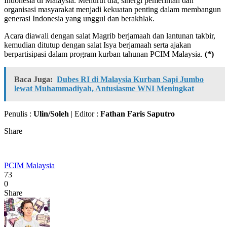
Indonesia di Malaysia. Menurut dia, sinergi pemerintah dan
organisasi masyarakat menjadi kekuatan penting dalam membangun
generasi Indonesia yang unggul dan berakhlak.
Acara diawali dengan salat Magrib berjamaah dan lantunan takbir,
kemudian ditutup dengan salat Isya berjamaah serta ajakan
berpartisipasi dalam program kurban tahunan PCIM Malaysia.
(*)
Baca Juga:
Dubes RI di Malaysia Kurban Sapi Jumbo
lewat Muhammadiyah, Antusiasme WNI Meningkat
Penulis :
Ulin/Soleh
| Editor :
Fathan Faris Saputro
Share
PCIM Malaysia
73
0
Share