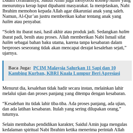
Dalam ceramahnya, Saidul Amin juga menyoroti konsep
halim
yang
menurutnya kerap luput dipahami masyarakat. Ia menjelaskan, Nabi
Ibrahim memohon kepada Allah agar dikaruniai anak yang saleh.
Namun, Al-Qur’an justru memberikan kabar tentang anak yang
halim
atau penyabar.
“Soleh itu ibarat nasi, hasil akhir atau produk jadi. Sedangkan
halim
ibarat padi, benih atau proses. Allah memberikan Nabi Ismail sifat
halim
sebagai bahan baku utama, karena tanpa kesabaran dalam
berproses seseorang tidak akan mencapai derajat kesalehan sejati,”
ujarnya.
Baca Juga:
PCIM Malaysia Salurkan 11 Sapi dan 10
Kambing Kurban, KBRI Kuala Lumpur Beri Apresiasi
Menurut dia, kesalehan tidak hadir secara instan, melainkan lahir
melalui ujian dan proses panjang yang ditempa dengan kesabaran.
“Kesalehan itu tidak lahir tiba-tiba. Ada proses panjang, ada ujian,
dan ada latihan kesabaran. Itulah yang sering dilupakan orang,”
tuturnya.
Selain membahas pendidikan karakter, Saidul Amin juga mengulas
kedalaman spiritual Nabi Ibrahim ketika menerima perintah Allah