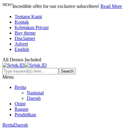
NEW!
Incredible offer for our exclusive subscribers!
Read More
Tentang Kami
Kontak
Kebijakan Privasi
Buy theme
Disclaimer
Advert
English
All Demos Included
Menu
Berita
Nasional
Daerah
Opini
Ragam
Pendidikan
Berita
Daerah