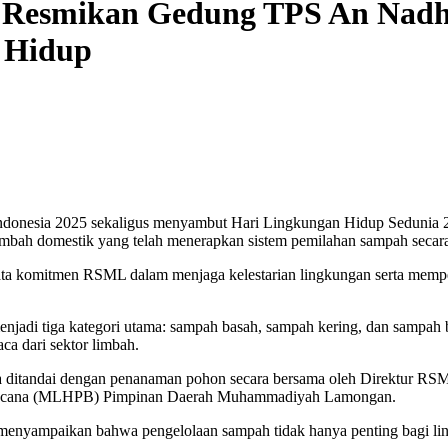
esmikan Gedung TPS An Nadh
 Hidup
Indonesia 2025 sekaligus menyambut Hari Lingkungan Hidup Sedun
ah domestik yang telah menerapkan sistem pemilahan sampah secara
nyata komitmen RSML dalam menjaga kelestarian lingkungan serta memp
di tiga kategori utama: sampah basah, sampah kering, dan sampah boto
ca dari sektor limbah.
juga ditandai dengan penanaman pohon secara bersama oleh Direktur 
Bencana (MLHPB) Pimpinan Daerah Muhammadiyah Lamongan.
enyampaikan bahwa pengelolaan sampah tidak hanya penting bagi lingk