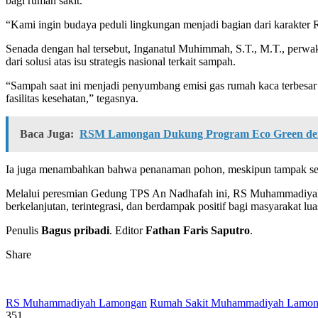
bagi rumah sakit.
“Kami ingin budaya peduli lingkungan menjadi bagian dari karakte
Senada dengan hal tersebut, Inganatul Muhimmah, S.T., M.T., per
dari solusi atas isu strategis nasional terkait sampah.
“Sampah saat ini menjadi penyumbang emisi gas rumah kaca terbesar
fasilitas kesehatan,” tegasnya.
Baca Juga:
RSM Lamongan Dukung Program Eco Green deng
Ia juga menambahkan bahwa penanaman pohon, meskipun tampak seder
Melalui peresmian Gedung TPS An Nadhafah ini, RS Muhammadiyah La
berkelanjutan, terintegrasi, dan berdampak positif bagi masyarakat lu
Penulis
Bagus pribadi
. Editor
Fathan Faris Saputro
.
Share
RS Muhammadiyah Lamongan
Rumah Sakit Muhammadiyah Lamo
351