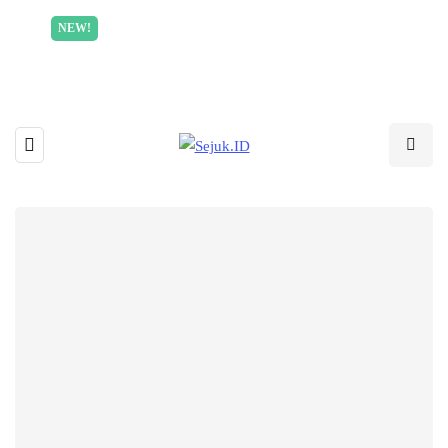
Incredible offer for our exclusive subscribers!
NEW!
Read More