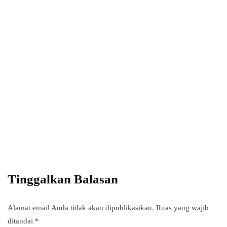
Power your team
with InHype
Add some text to explain benefits of
subscripton on your services.
Tinggalkan Balasan
Alamat email Anda tidak akan dipublikasikan.
Ruas yang wajib
ditandai
*