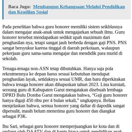
Baca Juga:
Membangun Kebangsaan Melalui Pendidikan
dan Keadilan Sosial
Pada penelitian bahwa guru honorer memiliki sistem seikhlasnya
dalam mengajar anak-anak untuk mengajarkan sebuah ilmu. Guru
honorer tersebut mendapatkan sedikit upah maximum dari
penghasilan nya, tetapi sangat jauh berbeda dengan gaji PNS. PNS
sangat bersyukur karena tinggal di daerah perkotaan, walaupun
pekerjaan guru sama-sama mengajar dan mendidik para murid di
sekolah.
Tenaga-tenaga non-ASN tetap dibutuhkan. Hanya saja pola
rekrutmennya ke depan harus sesuai kebutuhan mendapat
penghasilan layak, setidaknya sesuai UMR, dan baru diperkirakan
bahwa tenaga honorer akan dihapuskan tahun 2023. Lina kurniati,
seorang guru di Kabupaten Garut mengatakan disebuah lembaga
DPRD Bulu Domba Garut mengatakan bahwa, “Gaji guru honorer
hanya digaji 450 ribu per 4 bulan sekali,” ungkapnya. Beliau
menjelaskan bahwa, semua honorer yang daftar di dapodik sangat
dipersulit, masih belum menerima guru honorer dan diangkat
sebagai P3K.
Ibu Sari, sebagai guru honorer memperjuangkan ke kota dan di
undang oleh DAATV dan di bantu biaya untuk pendidikan anak-