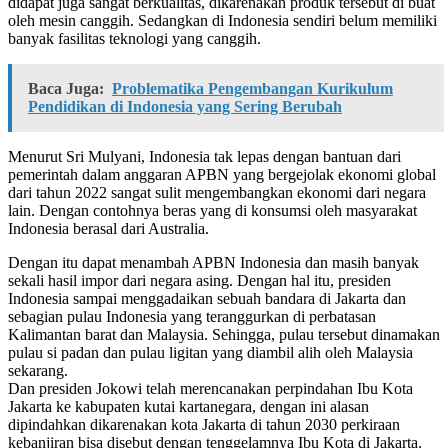
didapat juga sangat berkualitas, dikarenakan produk tersebut di buat
oleh mesin canggih. Sedangkan di Indonesia sendiri belum memiliki
banyak fasilitas teknologi yang canggih.
Baca Juga:
Problematika Pengembangan Kurikulum
Pendidikan di Indonesia yang Sering Berubah
Menurut Sri Mulyani, Indonesia tak lepas dengan bantuan dari
pemerintah dalam anggaran APBN yang bergejolak ekonomi global
dari tahun 2022 sangat sulit mengembangkan ekonomi dari negara
lain. Dengan contohnya beras yang di konsumsi oleh masyarakat
Indonesia berasal dari Australia.
Dengan itu dapat menambah APBN Indonesia dan masih banyak
sekali hasil impor dari negara asing. Dengan hal itu, presiden
Indonesia sampai menggadaikan sebuah bandara di Jakarta dan
sebagian pulau Indonesia yang teranggurkan di perbatasan
Kalimantan barat dan Malaysia. Sehingga, pulau tersebut dinamakan
pulau si padan dan pulau ligitan yang diambil alih oleh Malaysia
sekarang.
Dan presiden Jokowi telah merencanakan perpindahan Ibu Kota
Jakarta ke kabupaten kutai kartanegara, dengan ini alasan
dipindahkan dikarenakan kota Jakarta di tahun 2030 perkiraan
kebanjiran bisa disebut dengan tenggelamnya Ibu Kota di Jakarta.