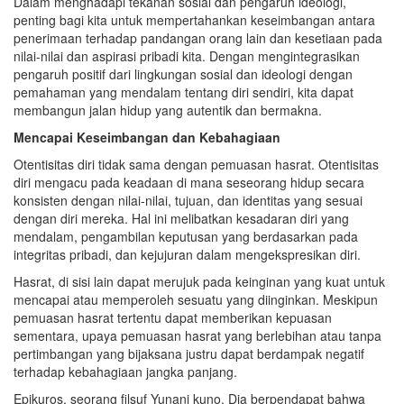
Dalam menghadapi tekanan sosial dan pengaruh ideologi,
penting bagi kita untuk mempertahankan keseimbangan antara
penerimaan terhadap pandangan orang lain dan kesetiaan pada
nilai-nilai dan aspirasi pribadi kita. Dengan mengintegrasikan
pengaruh positif dari lingkungan sosial dan ideologi dengan
pemahaman yang mendalam tentang diri sendiri, kita dapat
membangun jalan hidup yang autentik dan bermakna.
Mencapai Keseimbangan dan Kebahagiaan
Otentisitas diri tidak sama dengan pemuasan hasrat. Otentisitas
diri mengacu pada keadaan di mana seseorang hidup secara
konsisten dengan nilai-nilai, tujuan, dan identitas yang sesuai
dengan diri mereka. Hal ini melibatkan kesadaran diri yang
mendalam, pengambilan keputusan yang berdasarkan pada
integritas pribadi, dan kejujuran dalam mengekspresikan diri.
Hasrat, di sisi lain dapat merujuk pada keinginan yang kuat untuk
mencapai atau memperoleh sesuatu yang diinginkan. Meskipun
pemuasan hasrat tertentu dapat memberikan kepuasan
sementara, upaya pemuasan hasrat yang berlebihan atau tanpa
pertimbangan yang bijaksana justru dapat berdampak negatif
terhadap kebahagiaan jangka panjang.
Epikuros, seorang filsuf Yunani kuno, Dia berpendapat bahwa