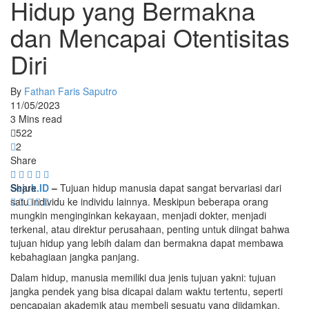
Hidup yang Bermakna
dan Mencapai Otentisitas
Diri
By
Fathan Faris Saputro
11/05/2023
3 Mins read
522
2
Share
Sejuk.ID
Share
–
Tujuan hidup manusia dapat sangat bervariasi dari
satu individu ke individu lainnya. Meskipun beberapa orang
mungkin menginginkan kekayaan, menjadi dokter, menjadi
terkenal, atau direktur perusahaan, penting untuk diingat bahwa
tujuan hidup yang lebih dalam dan bermakna dapat membawa
kebahagiaan jangka panjang.
Dalam hidup, manusia memiliki dua jenis tujuan yakni: tujuan
jangka pendek yang bisa dicapai dalam waktu tertentu, seperti
pencapaian akademik atau membeli sesuatu yang diidamkan,