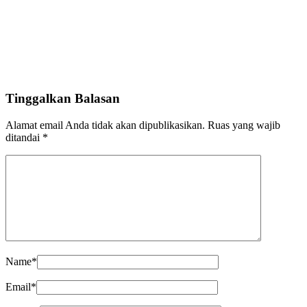
By
Fathan Faris Saputro
20/05/2026
Tinggalkan Balasan
Power your team with InHype
Alamat email Anda tidak akan dipublikasikan.
Ruas yang wajib
ditandai
*
Add some text to explain benefits of subscripton on your services.
Name
*
Email
*