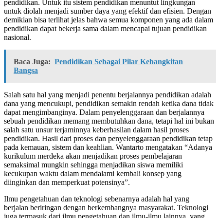
pendidikan. Untuk itu sistem pendidikan menuntut lingkungan
untuk diolah menjadi sumber daya yang efektif dan efisien. Dengan
demikian bisa terlihat jelas bahwa semua komponen yang ada dalam
pendidikan dapat bekerja sama dalam mencapai tujuan pendidikan
nasional.
Baca Juga:
Pendidikan Sebagai Pilar Kebangkitan
Bangsa
Salah satu hal yang menjadi penentu berjalannya pendidikan adalah
dana yang mencukupi, pendidikan semakin rendah ketika dana tidak
dapat mengimbanginya. Dalam penyelenggaraan dan berjalannya
sebuah pendidikan memang membutuhkan dana, tetapi hal ini bukan
salah satu unsur terjaminnya keberhasilan dalam hasil proses
pendidikan. Hasil dari proses dan penyelenggaraan pendidikan tetap
pada kemauan, sistem dan keahlian. Wantarto mengatakan “Adanya
kurikulum merdeka akan menjadikan proses pembelajaran
semaksimal mungkin sehingga menjadikan siswa memiliki
kecukupan waktu dalam mendalami kembali konsep yang
diinginkan dan memperkuat potensinya”.
Ilmu pengetahuan dan teknologi sebenarnya adalah hal yang
berjalan beriringan dengan berkembangnya masyarakat. Teknologi
juga termasuk dari ilmu pengetahuan dan ilmu-ilmu lainnya, yang